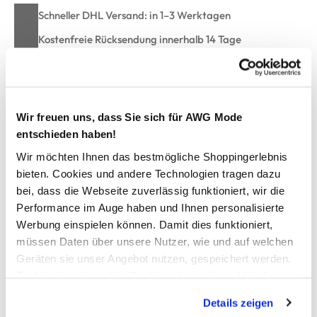
Schneller DHL Versand: in 1–3 Werktagen
Kostenfreie Rücksendung innerhalb 14 Tage
Kostenlose Filiallieferung in Ihre Wunschfiliale
Wir freuen uns, dass Sie sich für AWG Mode
Zur Wunschliste hinzufügen
entschieden haben!
Wir möchten Ihnen das bestmögliche Shoppingerlebnis
bieten. Cookies und andere Technologien tragen dazu
Jungen T-Shirt mit kleiner Brusttasche
bei, dass die Webseite zuverlässig funktioniert, wir die
Performance im Auge haben und Ihnen personalisierte
modisches Shirt von name it
Werbung einspielen können. Damit dies funktioniert,
gerippter, runder Ausschnitt
müssen Daten über unsere Nutzer, wie und auf welchen
lange Ärmel
Geräten sie unser Angebot nutzen, gespeichert werden.
kleiner Patch auf einem Arm
Technisch notwendige Cookies, die zwingend für die
Bündchen an den Abschlüssen
Bereitstellung der Funktionen der Webseite benötigt
Innenseite weich angeraut
Details zeigen
werden, werden bei der Nutzung der Webseite auf jeden
kleine Brusttasche auf einer Seite