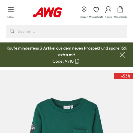
alt springen
Waren
Menü
Filialen
Wunschliste
Konto
Warenkorb
Kaufe mindestens 3 Artikel aus dem
neuen Prospekt
und spare 15%
extra mit
Code:
9710
-53
%