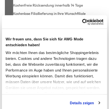
Kostenfreie Rücksendung innerhalb 14 Tage
Kostenlose Filiallieferung in Ihre Wunschfiliale
Zur Wunschliste hinzufügen
Wir freuen uns, dass Sie sich für AWG Mode
entschieden haben!
Wir möchten Ihnen das bestmögliche Shoppingerlebnis
Jungen Sweatshorts mit Logo
bieten. Cookies und andere Technologien tragen dazu
bei, dass die Webseite zuverlässig funktioniert, wir die
angenehme Sweatshorts von Champion
Performance im Auge haben und Ihnen personalisierte
elastischer Gummibund mit Kordelzug
Werbung einspielen können. Damit dies funktioniert,
zwei Eingrifftaschen
müssen Daten über unsere Nutzer, wie und auf welchen
Logoprint am Bein
Geräten sie unser Angebot nutzen, gespeichert werden.
super trageangenehmes Material
Technisch notwendige Cookies, die zwingend für die
lässig kombinierbar mit Sneakern und Shirt
Bereitstellung der Funktionen der Webseite benötigt
Details zeigen
werden, werden bei der Nutzung der Webseite auf jeden