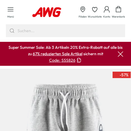
alt springen
Waren
Menü
Filialen
Wunschliste
Konto
Warenkorb
Super Summer Sale: Ab 3 Artikeln 20% Extra-Rabatt auf alle bis
zu
67% reduzierten Sale Artikel
sichern mit
Code:
SSS826
-57
%