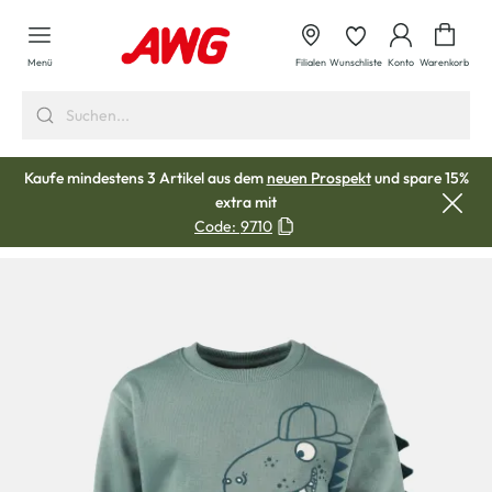
alt springen
Waren
Menü
Filialen
Wunschliste
Konto
Warenkorb
Kaufe mindestens 3 Artikel aus dem
neuen Prospekt
und spare 15%
extra mit
Code:
9710