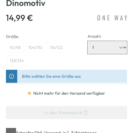
Dinomotiv
14,99 €
Anzahl:
Größe:
92/98
104/110
116/122
128/134
Bitte wählen Sie eine Größe aus
Nicht mehr für den Versand verfügbar
In den Warenkorb
Schneller DHL Versand: in 1–3 Werktagen