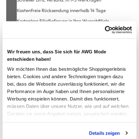
Kostenfreie Rücksendung innerhalb 14 Tage
Kostenlose Filiallieferung in Ihre Wunschfiliale
Zur Wunschliste hinzufügen
Wir freuen uns, dass Sie sich für AWG Mode
entschieden haben!
Wir möchten Ihnen das bestmögliche Shoppingerlebnis
Jungen Sweatshirt mit Dinomotiv
bieten. Cookies und andere Technologien tragen dazu
bei, dass die Webseite zuverlässig funktioniert, wir die
schönes Sweatshirt von One Way
Performance im Auge haben und Ihnen personalisierte
Rundhalsausschnitt, Ärmel und Saum mit Rippbündchen
Werbung einspielen können. Damit dies funktioniert,
lustiger Dino Rubber-Print auf einer Seite
müssen Daten über unsere Nutzer, wie und auf welchen
Innenseite kuschelig angeraut
Geräten sie unser Angebot nutzen, gespeichert werden.
super trageangenehmes Material
Technisch notwendige Cookies, die zwingend für die
perfekt für die Schul- und Freizeit
Bereitstellung der Funktionen der Webseite benötigt
Details zeigen
werden, werden bei der Nutzung der Webseite auf jeden