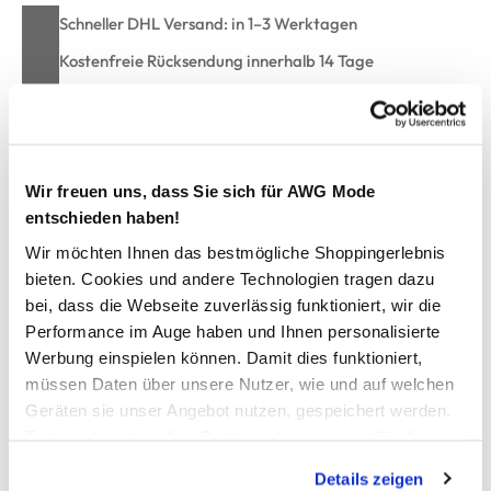
Schneller DHL Versand: in 1–3 Werktagen
Kostenfreie Rücksendung innerhalb 14 Tage
Kostenlose Filiallieferung in Ihre Wunschfiliale
Zur Wunschliste hinzufügen
Wir freuen uns, dass Sie sich für AWG Mode
entschieden haben!
Wir möchten Ihnen das bestmögliche Shoppingerlebnis
Jungen Shirt mit Streifen und Brusttasche
bieten. Cookies und andere Technologien tragen dazu
bei, dass die Webseite zuverlässig funktioniert, wir die
Performance im Auge haben und Ihnen personalisierte
schönes Shirt von name it
Werbung einspielen können. Damit dies funktioniert,
mit Rundhals-Ausschnitt
müssen Daten über unsere Nutzer, wie und auf welchen
zarte Streifen
Geräten sie unser Angebot nutzen, gespeichert werden.
aufgesetzte Brusttasche
gerade Schnittform
Technisch notwendige Cookies, die zwingend für die
perfekt für Ihren kleinen Schatz
Bereitstellung der Funktionen der Webseite benötigt
Details zeigen
werden, werden bei der Nutzung der Webseite auf jeden