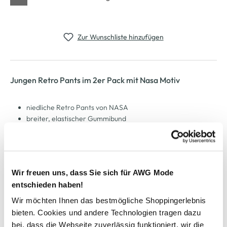
Zur Wunschliste hinzufügen
Jungen Retro Pants im 2er Pack mit Nasa Motiv
niedliche Retro Pants von NASA
breiter, elastischer Gummibund
enganliegende Form
Nasa Motive und Schriftzug verteilt
bequem und praktisch zugleich
Wir freuen uns, dass Sie sich für AWG Mode
entschieden haben!
AWG Artikelnummer
Wir möchten Ihnen das bestmögliche Shoppingerlebnis
893513-blau
bieten. Cookies und andere Technologien tragen dazu
bei, dass die Webseite zuverlässig funktioniert, wir die