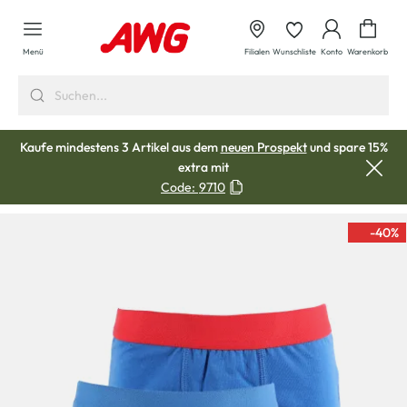
alt springen
Waren
Menü
Filialen
Wunschliste
Konto
Warenkorb
Kaufe mindestens 3 Artikel aus dem
neuen Prospekt
und spare 15%
extra mit
Code:
9710
-40
%