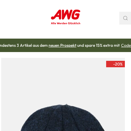
ndestens 3 Artikel aus dem
neuen Prospekt
und spare 15% extra mit
Code
-20
%