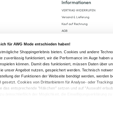
Informationen
VERTRAG WIDERRUFEN
Versand & Lieferung
Kauf auf Rechnung
AGB
Impressum
 sich für AWG Mode entschieden haben!
Zahlungsarten
Datenschutz
tmögliche Shoppingerlebnis bieten. Cookies und andere Techno
te zuverlässig funktioniert, wir die Performance im Auge haben 
AWG CARD Teilnahmebedingungen
inspielen können. Damit dies funktioniert, müssen Daten über un
ie unser Angebot nutzen, gespeichert werden. Technisch notwe
tstellung der Funktionen der Webseite benötigt werden, werden b
ll gesetzt. Cookies von Drittanbietern für Analyse- oder Tracki
Sie das entsprechende "Häkchen" setzen und auf "Auswahl erlaub
setzl. Mehrwertsteuer zzgl.
Versandkosten
und ggf. Nachnahmegebühren, wenn nicht
zu (einschließlich der Möglichkeit, die Einwilligungserklärung z
Logout
in unserem
Cookie-Hinweis
bzw. der
Datenschutzerklärung
.
© 2025 AWG Allgemeine Warenvertriebs GmbH