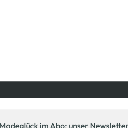
Kostenfreie Rücksendung
innerhalb 14 Tage
Modeglück im Abo: unser Newslette