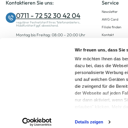
Kontaktieren Sie uns:
Service
Newsletter
0711 - 72 52 30 42 04
AWG Card
regulärer Festnetztarif Ihres Telefonanbieters,
Mobilfunktarif ggf. abweichend.
Filiale finden
Montag bis Freitag: 08:00 – 20:00 Uhr
Kontakt
Samstag: 09:00 – 12:00 Uhr
Wir freuen uns, dass Sie
Wir möchten Ihnen das bes
Zum Kontaktformular
dazu bei, dass die Websei
personalisierte Werbung e
und auf welchen Geräten s
die zwingend für die Berei
der Webseite auf jeden Fa
nur dann aktiviert, wenn 
Alle Preise inkl. ge
erlauben" klicken. Mehr da
widerrufen) erfahren Sie 
Details zeigen