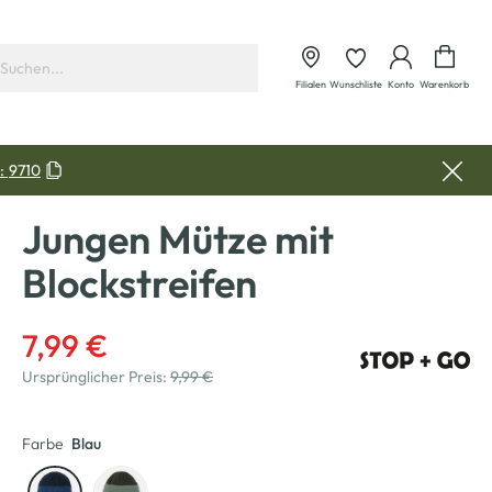
Waren
Filialen
Wunschliste
Konto
Warenkorb
:
9710
Jungen Mütze mit
Blockstreifen
7,99 €
Ursprünglicher Preis:
9,99 €
Farbe
Blau