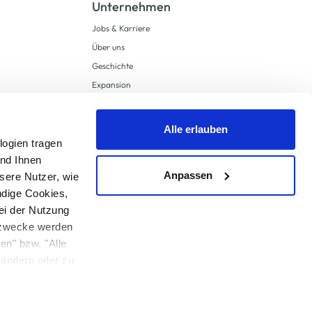
Unternehmen
Jobs & Karriere
Über uns
Geschichte
Expansion
Compliance
Lieferkettensorgfaltspflichten
Alle erlauben
Supply Chain Due Diligence
logien tragen
und Ihnen
Barrierefreiheit
Anpassen
sere Nutzer, wie
ndige Cookies,
ei der Nutzung
ngzwecke werden
en" bzw. "Alle
 anders angegeben.
u ändern oder zu