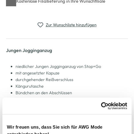
Kostenlose Filiallieferung in Ihre Wunschfiliale
Zur Wunschliste hinzufügen
Jungen Jogginganzug
niedlicher Jungen Jogginganzug von Stop+Go
mit angesetzter Kapuze
durchgehender Reißverschluss
Kängurutasche
Bündchen an den Abschlüssen
kleiner Print auf einer Brustseite
Hose mit elastischem Bund und Kordelzug
zwei Reißverschlusstaschen
Bündchen am Beinende
Print auf der linken Seite
Wir freuen uns, dass Sie sich für AWG Mode
Innenseite weich angeraut