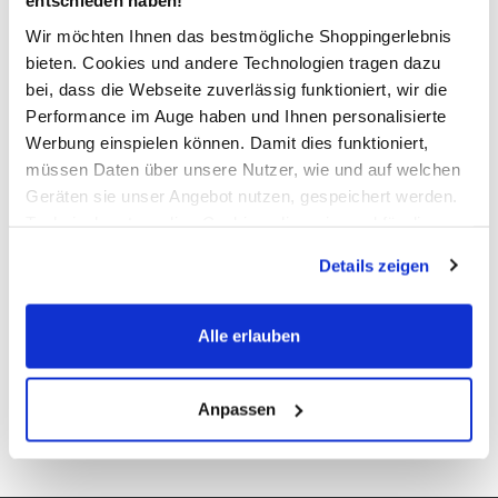
entschieden haben!
bequem, sportlich und schick zugleich
Wir möchten Ihnen das bestmögliche Shoppingerlebnis
bieten. Cookies und andere Technologien tragen dazu
bei, dass die Webseite zuverlässig funktioniert, wir die
AWG Artikelnummer
Performance im Auge haben und Ihnen personalisierte
868416-navy
Werbung einspielen können. Damit dies funktioniert,
müssen Daten über unsere Nutzer, wie und auf welchen
Material
Geräten sie unser Angebot nutzen, gespeichert werden.
Technisch notwendige Cookies, die zwingend für die
Außenmaterial:
45% Polyester
, 55% Baumwolle
Bereitstellung der Funktionen der Webseite benötigt
Details zeigen
werden, werden bei der Nutzung der Webseite auf jeden
Fall gesetzt. Cookies von Drittanbietern für Analyse- oder
Pflegehinweise
Trackingzwecke werden nur dann aktiviert, wenn Sie das
Alle erlauben
entsprechende "Häkchen" setzen und auf "Auswahl
erlauben" bzw. "Alle erlauben" klicken. Mehr dazu
(einschließlich der Möglichkeit, die Einwilligungserklärung
Anpassen
zu ändern oder zu widerrufen) erfahren Sie in unserem
Details zur Produktsicherheit anzeigen
Cookie-Hinweis
bzw. der
Datenschutzerklärung
.