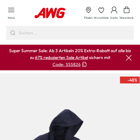
alt springen
Waren
Menü
Filialen
Wunschliste
Konto
Warenkorb
Super Summer Sale: Ab 3 Artikeln 20% Extra-Rabatt auf alle bis
zu
67% reduzierten Sale Artikel
sichern mit
Code:
SSS826
-48
%