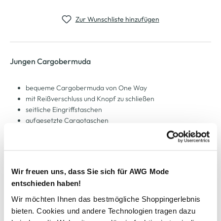
Zur Wunschliste hinzufügen
Jungen Cargobermuda
bequeme Cargobermuda von One Way
mit Reißverschluss und Knopf zu schließen
seitliche Eingriffstaschen
aufgesetzte Cargotaschen
zwei innenliegende Gesäßtaschen
robustes Material
perfekt für die warme Jahreszeit
Wir freuen uns, dass Sie sich für AWG Mode
entschieden haben!
AWG Artikelnummer
Wir möchten Ihnen das bestmögliche Shoppingerlebnis
906689-olive
bieten. Cookies und andere Technologien tragen dazu