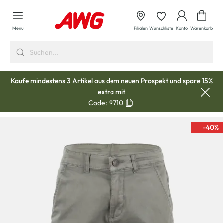
alt springen
Waren
Menü
Filialen
Wunschliste
Konto
Warenkorb
Kaufe mindestens 3 Artikel aus dem
neuen Prospekt
und spare 15%
extra mit
Code:
9710
-40
%