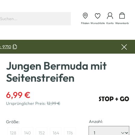
Waren
Filialen
Wunschliste
Konto
Warenkorb
:
9710
Jungen Bermuda mit
Seitenstreifen
6,99 €
Ursprünglicher Preis:
12,99 €
Anzahl:
Größe:
128
140
152
164
176