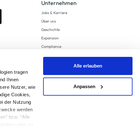
Unternehmen
Jobs & Karriere
Über uns
Geschichte
Expansion
Compliance
Lieferkettensorgfaltspflichten
Supply Chain Due Diligence
Alle erlauben
logien tragen
Barrierefreiheit
und Ihnen
Anpassen
sere Nutzer, wie
ndige Cookies,
ei der Nutzung
ngzwecke werden
en" bzw. "Alle
 anders angegeben.
u ändern oder zu