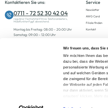
Kontaktieren Sie uns:
Service
Newsletter
0711 - 72 52 30 42 04
AWG Card
regulärer Festnetztarif Ihres Telefonanbieters,
Mobilfunktarif ggf. abweichend.
Filiale finden
Montag bis Freitag: 08:00 – 20:00 Uhr
Kontakt
Samstag: 09:00 – 12:00 Uhr
Wir freuen uns, dass Sie
Zum Kontaktformular
Wir möchten Ihnen das bes
dazu bei, dass die Websei
personalisierte Werbung e
und auf welchen Geräten s
die zwingend für die Berei
der Webseite auf jeden Fa
nur dann aktiviert, wenn 
Alle Preise inkl. ge
erlauben" klicken. Mehr da
widerrufen) erfahren Sie 