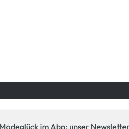
Kostenfreie Rücksendung
innerhalb 14 Tage
Modeglück im Abo: unser Newslette