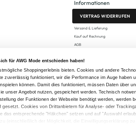
Informationen
VERTRAG WIDERRUFEN
Versand & Lieferung
Kauf auf Rechnung
AGB
Impressum
 sich für AWG Mode entschieden haben!
Zahlungsarten
Datenschutz
tmögliche Shoppingerlebnis bieten. Cookies und andere Techno
te zuverlässig funktioniert, wir die Performance im Auge haben 
AWG CARD Teilnahmebedingungen
inspielen können. Damit dies funktioniert, müssen Daten über un
ie unser Angebot nutzen, gespeichert werden. Technisch notwe
tstellung der Funktionen der Webseite benötigt werden, werden b
ll gesetzt. Cookies von Drittanbietern für Analyse- oder Tracki
Sie das entsprechende "Häkchen" setzen und auf "Auswahl erlaub
setzl. Mehrwertsteuer zzgl.
Versandkosten
und ggf. Nachnahmegebühren, wenn nicht
zu (einschließlich der Möglichkeit, die Einwilligungserklärung z
Logout
in unserem
Cookie-Hinweis
bzw. der
Datenschutzerklärung
.