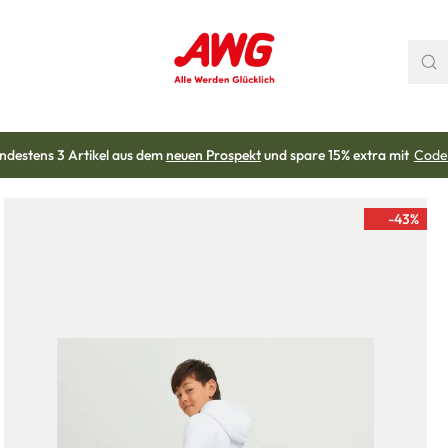
ndestens 3 Artikel aus dem
neuen Prospekt
und spare 15% extra mit
Code
-43
%