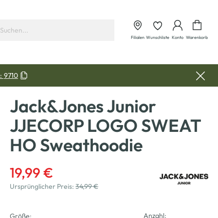
Waren
Filialen
Wunschliste
Konto
Warenkorb
:
9710
Jack&Jones Junior
JJECORP LOGO SWEAT
HO Sweathoodie
19,99 €
Ursprünglicher Preis:
34,99 €
Anzahl:
Größe: