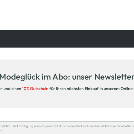
Kostenfreie Rücksendung
innerhalb 14 Tage
Modeglück im Abo: unser Newslette
en und einen
10% Gutschein
für Ihren nächsten Einkauf in unserem Online
den. Die Einwilligung kann ich jederzeit durch einen Klick auf den Abmeldelink im Newsletter 
en.