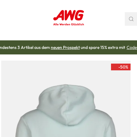
ndestens 3 Artikel aus dem
neuen Prospekt
und spare 15% extra mit
Code
-50
%