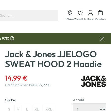
Waren
Filialen
Wunschliste
Konto
Warenkorb
:
9710
Jack & Jones JJELOGO
SWEAT HOOD 2 Hoodie
14,99 €
Ursprünglicher Preis:
29,99 €
Anzahl:
Größe:
S
M
L
XL
XXL