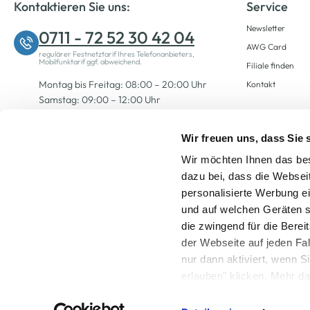
Kontaktieren Sie uns:
Service
Newsletter
0711 - 72 52 30 42 04
AWG Card
regulärer Festnetztarif Ihres Telefonanbieters,
Mobilfunktarif ggf. abweichend.
Filiale finden
Montag bis Freitag: 08:00 – 20:00 Uhr
Kontakt
Samstag: 09:00 – 12:00 Uhr
Wir freuen uns, dass Sie
Zum Kontaktformular
Wir möchten Ihnen das bes
dazu bei, dass die Websei
personalisierte Werbung e
und auf welchen Geräten s
die zwingend für die Berei
der Webseite auf jeden Fa
nur dann aktiviert, wenn 
Alle Preise inkl. ge
erlauben" klicken. Mehr da
widerrufen) erfahren Sie 