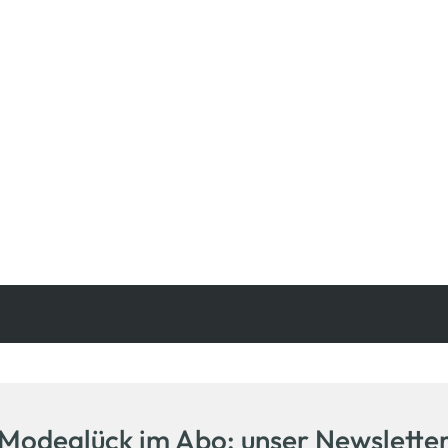
Kostenfreie Rücksendung
innerhalb 14 Tage
Modeglück im Abo: unser Newslette