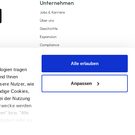
Unternehmen
Jobs & Karriere
Über uns
Geschichte
Expansion
Compliance
Lieferkettensorgfaltspflichten
Supply Chain Due Diligence
Alle erlauben
logien tragen
Barrierefreiheit
und Ihnen
Anpassen
sere Nutzer, wie
ndige Cookies,
ei der Nutzung
ngzwecke werden
en" bzw. "Alle
 anders angegeben.
u ändern oder zu