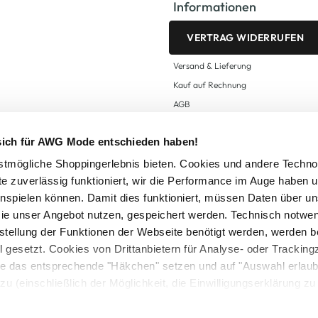
Informationen
VERTRAG WIDERRUFEN
Versand & Lieferung
Kauf auf Rechnung
AGB
Impressum
 sich für AWG Mode entschieden haben!
Zahlungsarten
Datenschutz
tmögliche Shoppingerlebnis bieten. Cookies und andere Techno
te zuverlässig funktioniert, wir die Performance im Auge haben 
AWG CARD Teilnahmebedingungen
inspielen können. Damit dies funktioniert, müssen Daten über un
ie unser Angebot nutzen, gespeichert werden. Technisch notwe
tstellung der Funktionen der Webseite benötigt werden, werden b
ll gesetzt. Cookies von Drittanbietern für Analyse- oder Tracki
Sie das entsprechende "Häkchen" setzen und auf "Auswahl erlaub
setzl. Mehrwertsteuer zzgl.
Versandkosten
und ggf. Nachnahmegebühren, wenn nicht
zu (einschließlich der Möglichkeit, die Einwilligungserklärung z
Logout
in unserem
Cookie-Hinweis
bzw. der
Datenschutzerklärung
.