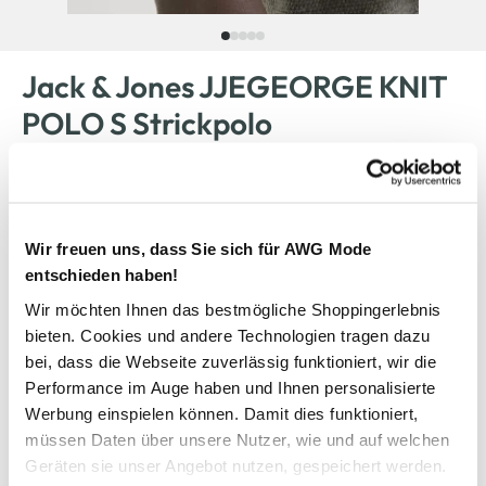
Jack & Jones JJEGEORGE KNIT
POLO S Strickpolo
19,99 €
Ursprünglicher Preis:
29,99 €
Wir freuen uns, dass Sie sich für AWG Mode
Anzahl:
Größe:
entschieden haben!
Wir möchten Ihnen das bestmögliche Shoppingerlebnis
S
M
L
XL
XXL
bieten. Cookies und andere Technologien tragen dazu
bei, dass die Webseite zuverlässig funktioniert, wir die
Bitte wählen Sie eine Größe aus
Performance im Auge haben und Ihnen personalisierte
Werbung einspielen können. Damit dies funktioniert,
Nicht mehr für den Versand verfügbar
müssen Daten über unsere Nutzer, wie und auf welchen
Geräten sie unser Angebot nutzen, gespeichert werden.