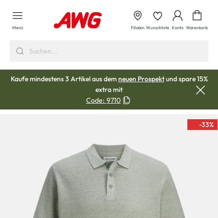
alt springen
Waren
Menü
Filialen
Wunschliste
Konto
Warenkorb
Kaufe mindestens 3 Artikel aus dem
neuen Prospekt
und spare 15%
extra mit
Code:
9710
-33
%