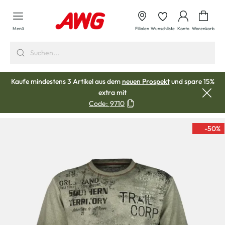
alt springen
Waren
Menü
Filialen
Wunschliste
Konto
Warenkorb
Kaufe mindestens 3 Artikel aus dem
neuen Prospekt
und spare 15%
extra mit
Code:
9710
-50
%