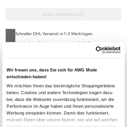
In den Warenkorb
Schneller DHL Versand: in 1–3 Werktagen
Kostenfreie Rücksendung innerhalb 14 Tage
Kostenlose Filiallieferung in Ihre Wunschfiliale
Wir freuen uns, dass Sie sich für AWG Mode
Zur Wunschliste hinzufügen
entschieden haben!
Wir möchten Ihnen das bestmögliche Shoppingerlebnis
bieten. Cookies und andere Technologien tragen dazu
Herren T-Shirt mit großem Frontprint
bei, dass die Webseite zuverlässig funktioniert, wir die
Performance im Auge haben und Ihnen personalisierte
Werbung einspielen können. Damit dies funktioniert,
Modisches Shirt in verwaschener Optik von Southern
müssen Daten über unsere Nutzer, wie und auf welchen
Territory
Geräten sie unser Angebot nutzen, gespeichert werden.