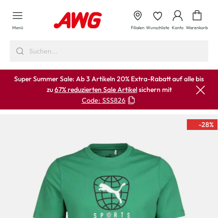
alt springen
Waren
Menü
Filialen
Wunschliste
Konto
Warenkorb
Super Summer Sale: Ab 3 Artikeln 20% Extra-Rabatt auf alle bis
zu
67% reduzierten Sale Artikel
sichern mit
Code:
SSS826
-28
%