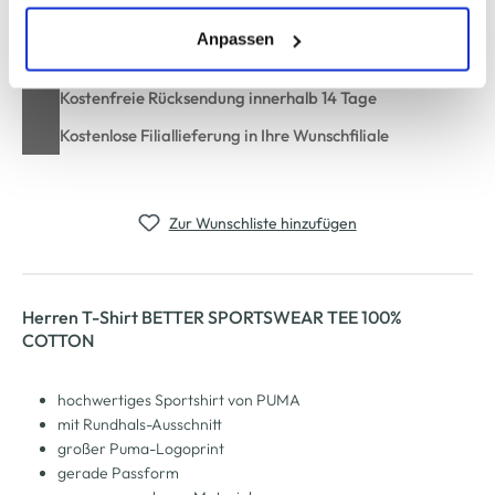
erlauben" bzw. "Alle erlauben" klicken. Mehr dazu
(einschließlich der Möglichkeit, die Einwilligungserklärung
Anpassen
Schneller DHL Versand: in 1–3 Werktagen
zu ändern oder zu widerrufen) erfahren Sie in unserem
Cookie-Hinweis
bzw. der
Datenschutzerklärung
.
Kostenfreie Rücksendung innerhalb 14 Tage
Kostenlose Filiallieferung in Ihre Wunschfiliale
Zur Wunschliste hinzufügen
Herren T-Shirt BETTER SPORTSWEAR TEE 100%
COTTON
hochwertiges Sportshirt von PUMA
mit Rundhals-Ausschnitt
großer Puma-Logoprint
gerade Passform