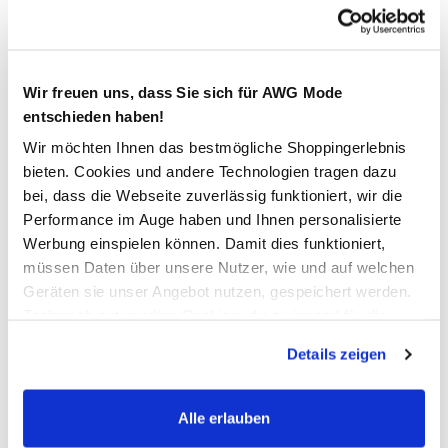
SPORTSWEAR TEE 100%
COTTON
19,99 €
Wir freuen uns, dass Sie sich für AWG Mode
entschieden haben!
Ursprünglicher Preis:
27,95 €
Wir möchten Ihnen das bestmögliche Shoppingerlebnis
bieten. Cookies und andere Technologien tragen dazu
Farbe
Grün
bei, dass die Webseite zuverlässig funktioniert, wir die
Performance im Auge haben und Ihnen personalisierte
Werbung einspielen können. Damit dies funktioniert,
müssen Daten über unsere Nutzer, wie und auf welchen
Anzahl:
Größe:
Geräten sie unser Angebot nutzen, gespeichert werden.
S
M
L
XL
XXL
Technisch notwendige Cookies, die zwingend für die
Bereitstellung der Funktionen der Webseite benötigt
Details zeigen
werden, werden bei der Nutzung der Webseite auf jeden
Verfügbar
Fall gesetzt. Cookies von Drittanbietern für Analyse- oder
Trackingzwecke werden nur dann aktiviert, wenn Sie das
Alle erlauben
In den Warenkorb
entsprechende "Häkchen" setzen und auf "Auswahl