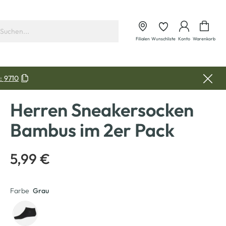
Waren
Filialen
Wunschliste
Konto
Warenkorb
:
9710
Herren Sneakersocken
Bambus im 2er Pack
5,99 €
Farbe
Grau