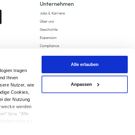
Unternehmen
Jobs & Karriere
Über uns
Geschichte
Expansion
Compliance
Lieferkettensorgfaltspflichten
Supply Chain Due Diligence
Alle erlauben
logien tragen
Barrierefreiheit
und Ihnen
Anpassen
sere Nutzer, wie
ndige Cookies,
ei der Nutzung
ngzwecke werden
en" bzw. "Alle
 anders angegeben.
u ändern oder zu