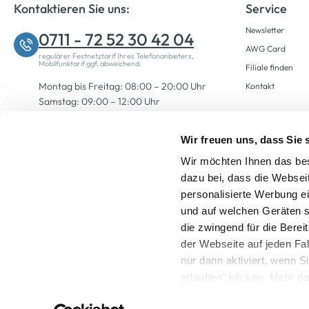
Kontaktieren Sie uns:
Service
Newsletter
0711 - 72 52 30 42 04
AWG Card
regulärer Festnetztarif Ihres Telefonanbieters,
Mobilfunktarif ggf. abweichend.
Filiale finden
Montag bis Freitag: 08:00 – 20:00 Uhr
Kontakt
Samstag: 09:00 – 12:00 Uhr
Wir freuen uns, dass Sie
Zum Kontaktformular
Wir möchten Ihnen das bes
dazu bei, dass die Websei
personalisierte Werbung e
und auf welchen Geräten s
die zwingend für die Berei
der Webseite auf jeden Fa
nur dann aktiviert, wenn 
Alle Preise inkl. ge
erlauben" klicken. Mehr da
widerrufen) erfahren Sie 