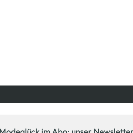
Kostenfreie Rücksendung
innerhalb 14 Tage
Modeglück im Abo: unser Newslette