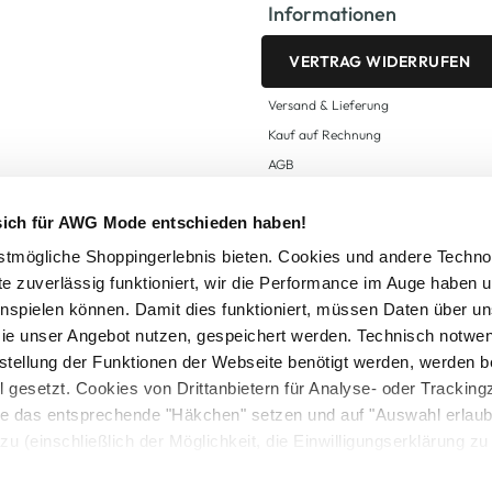
Informationen
VERTRAG WIDERRUFEN
Versand & Lieferung
Kauf auf Rechnung
AGB
Impressum
 sich für AWG Mode entschieden haben!
Zahlungsarten
Datenschutz
tmögliche Shoppingerlebnis bieten. Cookies und andere Techno
te zuverlässig funktioniert, wir die Performance im Auge haben 
AWG CARD Teilnahmebedingungen
inspielen können. Damit dies funktioniert, müssen Daten über un
ie unser Angebot nutzen, gespeichert werden. Technisch notwe
tstellung der Funktionen der Webseite benötigt werden, werden b
ll gesetzt. Cookies von Drittanbietern für Analyse- oder Tracki
Sie das entsprechende "Häkchen" setzen und auf "Auswahl erlaub
setzl. Mehrwertsteuer zzgl.
Versandkosten
und ggf. Nachnahmegebühren, wenn nicht
zu (einschließlich der Möglichkeit, die Einwilligungserklärung z
Logout
in unserem
Cookie-Hinweis
bzw. der
Datenschutzerklärung
.