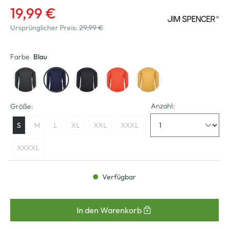
19,99 €
Ursprünglicher Preis:
29,99 €
Farbe
Blau
Anzahl:
Größe:
S
M
L
XL
XXL
XXXL
XXXXL
Verfügbar
In den Warenkorb