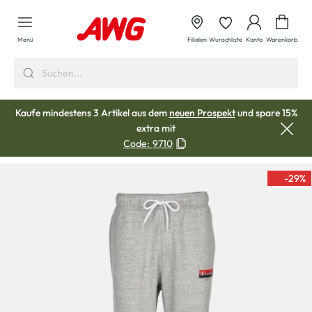
alt springen
Waren
Menü
Filialen
Wunschliste
Konto
Warenkorb
Kaufe mindestens 3 Artikel aus dem
neuen Prospekt
und spare 15%
extra mit
Code:
9710
-29
%