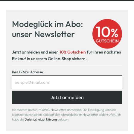
Kostenfreie Rücksendung
innerhalb 14 Tage
Modeglück im Abo:
Kostenlose Filiallieferung
unser Newsletter
in Ihre Wunschfiliale
Jetzt anmelden und einen
10% Gutschein
für Ihren nächsten
Einkauf in unserem Online-Shop sichern.
Ihre E-Mail Adresse:
Jetzt anmelden
Ich möchte mich zum AWG Newsletter anmelden. Die Einwilligung kann ich
jederzeit durch einen Klick auf den Abmeldelink im Newsletter widerrufen. Ich
habe die
Datenschutzerklärung
gelesen.