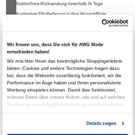
Kostenfreie Rücksendung innerhalb 14 Tage
Kostenlose Filiallieferung in Ihre Wunschfiliale
Zur Wunschliste hinzufügen
Wir freuen uns, dass Sie sich für AWG Mode
entschieden haben!
Wir möchten Ihnen das bestmögliche Shoppingerlebnis
Herren Jogginghose mit Logoprint
bieten. Cookies und andere Technologien tragen dazu
bei, dass die Webseite zuverlässig funktioniert, wir die
angenehme Jogginghose von Champion
Performance im Auge haben und Ihnen personalisierte
mit Gummizug und integrierter Kordel
Werbung einspielen können. Damit dies funktioniert,
zwei seitliche Eingriffstaschen
müssen Daten über unsere Nutzer, wie und auf welchen
Logoschriftzug am linken Bein
Geräten sie unser Angebot nutzen, gespeichert werden.
Bündchen am Beinende
Technisch notwendige Cookies, die zwingend für die
innen weich angeraut
Bereitstellung der Funktionen der Webseite benötigt
perfekt für den Sport, aber auch für die Freizeit
Details zeigen
werden, werden bei der Nutzung der Webseite auf jeden
Fall gesetzt. Cookies von Drittanbietern für Analyse- oder