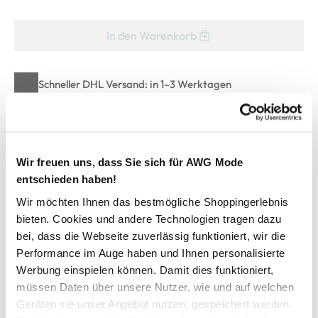
In den Warenkorb
Schneller DHL Versand: in 1–3 Werktagen
Kostenfreie Rücksendung innerhalb 14 Tage
Kostenlose Filiallieferung in Ihre Wunschfiliale
Wir freuen uns, dass Sie sich für AWG Mode
entschieden haben!
Zur Wunschliste hinzufügen
Wir möchten Ihnen das bestmögliche Shoppingerlebnis
bieten. Cookies und andere Technologien tragen dazu
bei, dass die Webseite zuverlässig funktioniert, wir die
Herren Henleyshirt mit Frontprint
Performance im Auge haben und Ihnen personalisierte
Werbung einspielen können. Damit dies funktioniert,
müssen Daten über unsere Nutzer, wie und auf welchen
angesagtes Henleyshirt von Southern Territory
runder Ausschnitt geht in kurze Knopfleiste über
Geräten sie unser Angebot nutzen, gespeichert werden.