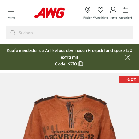
alt springen
Waren
Menü
Filialen
Wunschliste
Konto
Warenkorb
Kaufe mindestens 3 Artikel aus dem
neuen Prospekt
und spare 15%
extra mit
Code:
9710
-50
%