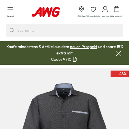
alt springen
Waren
Menü
Filialen
Wunschliste
Konto
Warenkorb
Kaufe mindestens 3 Artikel aus dem
neuen Prospekt
und spare 15%
extra mit
Code:
9710
-48
%