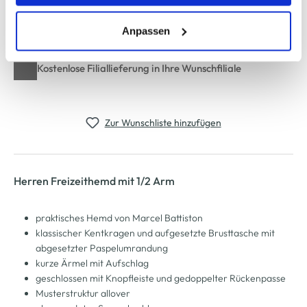
erlauben" bzw. "Alle erlauben" klicken. Mehr dazu
Schneller DHL Versand: in 1–3 Werktagen
(einschließlich der Möglichkeit, die Einwilligungserklärung
Anpassen
Kostenfreie Rücksendung innerhalb 14 Tage
zu ändern oder zu widerrufen) erfahren Sie in unserem
Cookie-Hinweis
bzw. der
Datenschutzerklärung
.
Kostenlose Filiallieferung in Ihre Wunschfiliale
Zur Wunschliste hinzufügen
Herren Freizeithemd mit 1/2 Arm
praktisches Hemd von Marcel Battiston
klassischer Kentkragen und aufgesetzte Brusttasche mit
abgesetzter Paspelumrandung
kurze Ärmel mit Aufschlag
geschlossen mit Knopfleiste und gedoppelter Rückenpasse
Musterstruktur allover