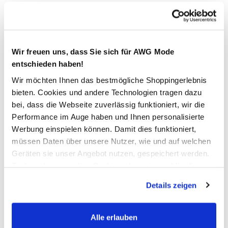
12,99 €
Ursprünglicher Preis:
24,99 €
Wir freuen uns, dass Sie sich für AWG Mode
Anzahl:
Größe:
entschieden haben!
39/40 M
41/42 L
43/44 XL
Wir möchten Ihnen das bestmögliche Shoppingerlebnis
bieten. Cookies und andere Technologien tragen dazu
45/46 XXL
47/48 XXXL
bei, dass die Webseite zuverlässig funktioniert, wir die
Performance im Auge haben und Ihnen personalisierte
49/50XXXXL
Werbung einspielen können. Damit dies funktioniert,
müssen Daten über unsere Nutzer, wie und auf welchen
Bitte wählen Sie eine Größe aus
Geräten sie unser Angebot nutzen, gespeichert werden.
Technisch notwendige Cookies, die zwingend für die
Nicht mehr für den Versand verfügbar
Bereitstellung der Funktionen der Webseite benötigt
Details zeigen
werden, werden bei der Nutzung der Webseite auf jeden
Fall gesetzt. Cookies von Drittanbietern für Analyse- oder
In den Warenkorb
Trackingzwecke werden nur dann aktiviert, wenn Sie das
Alle erlauben
entsprechende "Häkchen" setzen und auf "Auswahl