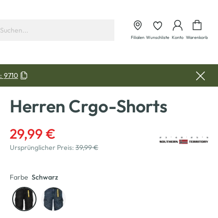
Waren
Filialen
Wunschliste
Konto
Warenkorb
:
9710
Herren Crgo-Shorts
29,99 €
Ursprünglicher Preis:
39,99 €
Farbe
Schwarz