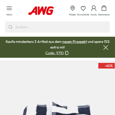
alt springen
Waren
Menü
Filialen
Wunschliste
Konto
Warenkorb
Kaufe mindestens 3 Artikel aus dem
neuen Prospekt
und spare 15%
extra mit
Code:
9710
-40
%