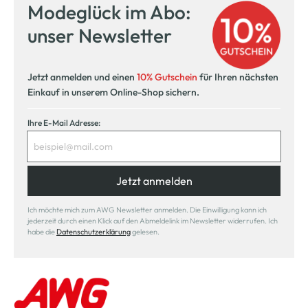
Modeglück im Abo:
unser Newsletter
Jetzt anmelden und einen
10% Gutschein
für Ihren nächsten
Einkauf in unserem Online-Shop sichern.
Ihre E-Mail Adresse:
Jetzt anmelden
Ich möchte mich zum AWG Newsletter anmelden. Die Einwilligung kann ich
jederzeit durch einen Klick auf den Abmeldelink im Newsletter widerrufen. Ich
habe die
Datenschutzerklärung
gelesen.