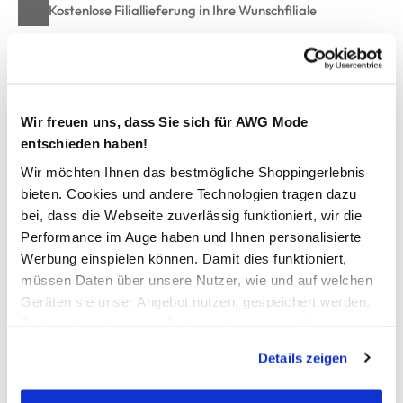
Kostenlose Filiallieferung in Ihre Wunschfiliale
Zur Wunschliste hinzufügen
Wir freuen uns, dass Sie sich für AWG Mode
entschieden haben!
Handtuch unifarben, 50x90cm
Wir möchten Ihnen das bestmögliche Shoppingerlebnis
bieten. Cookies und andere Technologien tragen dazu
flauschiges Handtuch mit Streifen von Dream House
bei, dass die Webseite zuverlässig funktioniert, wir die
mit Aufhänger
Performance im Auge haben und Ihnen personalisierte
Maße: 50x90cm
Werbung einspielen können. Damit dies funktioniert,
aus reiner Baumwolle
müssen Daten über unsere Nutzer, wie und auf welchen
weiche, angenehme Ware
Geräten sie unser Angebot nutzen, gespeichert werden.
hiermit kommt Wohlgefühl in Ihr Bad
Technisch notwendige Cookies, die zwingend für die
Bereitstellung der Funktionen der Webseite benötigt
Details zeigen
AWG Artikelnummer
werden, werden bei der Nutzung der Webseite auf jeden
Fall gesetzt. Cookies von Drittanbietern für Analyse- oder
919673-navy