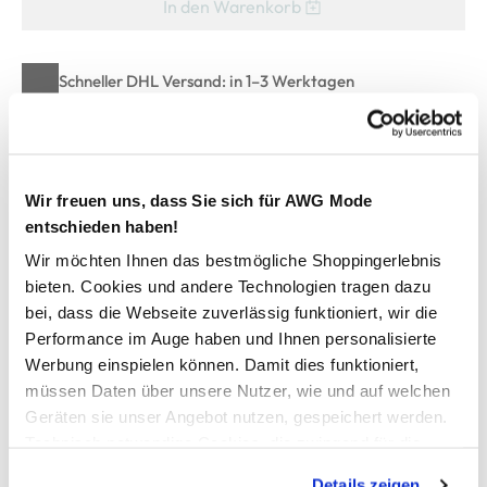
In den Warenkorb
Schneller DHL Versand: in 1–3 Werktagen
Kostenfreie Rücksendung innerhalb 14 Tage
Kostenlose Filiallieferung in Ihre Wunschfiliale
Wir freuen uns, dass Sie sich für AWG Mode
entschieden haben!
Zur Wunschliste hinzufügen
Wir möchten Ihnen das bestmögliche Shoppingerlebnis
bieten. Cookies und andere Technologien tragen dazu
bei, dass die Webseite zuverlässig funktioniert, wir die
Hailys Trachtenshirt mit Ziersteinchen
Performance im Auge haben und Ihnen personalisierte
Werbung einspielen können. Damit dies funktioniert,
müssen Daten über unsere Nutzer, wie und auf welchen
schickes Damen-Shirt von Hailys
mit tiefem Rundhals-Ausschnitt
Geräten sie unser Angebot nutzen, gespeichert werden.
effektvoller Glitzerprint mit Ziersteinchen
Technisch notwendige Cookies, die zwingend für die
figurnahe Passform
Bereitstellung der Funktionen der Webseite benötigt
Details zeigen