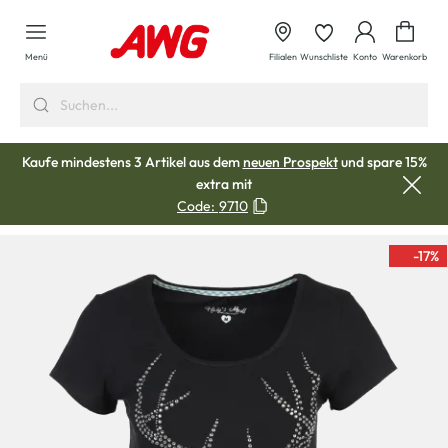
alt springen
Waren
Menü
Filialen
Wunschliste
Konto
Warenkorb
Kaufe mindestens 3 Artikel aus dem
neuen Prospekt
und spare 15%
extra mit
Code:
9710
-17
%