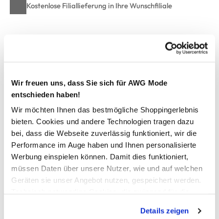
Kostenlose Filiallieferung in Ihre Wunschfiliale
Zur Wunschliste hinzufügen
Wir freuen uns, dass Sie sich für AWG Mode
Hailys KE44N Sweatblouson
entschieden haben!
Wir möchten Ihnen das bestmögliche Shoppingerlebnis
Stylischer Sweatblouson von Hailys
bieten. Cookies und andere Technologien tragen dazu
Mit kleinem Strickkragen
bei, dass die Webseite zuverlässig funktioniert, wir die
Durchgehender Reißverschluss
Seitliche Eingriffstaschen
Performance im Auge haben und Ihnen personalisierte
Bündchen an den Ärmeln
Werbung einspielen können. Damit dies funktioniert,
Effektvolle Struktur
müssen Daten über unsere Nutzer, wie und auf welchen
Hiermit ziehen Sie alle Blicke auf sich
Geräten sie unser Angebot nutzen, gespeichert werden.
Herstellerartikelnummer: KY-PO2306027STR1 LS P JK
Technisch notwendige Cookies, die zwingend für die
KE44N
Bereitstellung der Funktionen der Webseite benötigt
Details zeigen
werden, werden bei der Nutzung der Webseite auf jeden