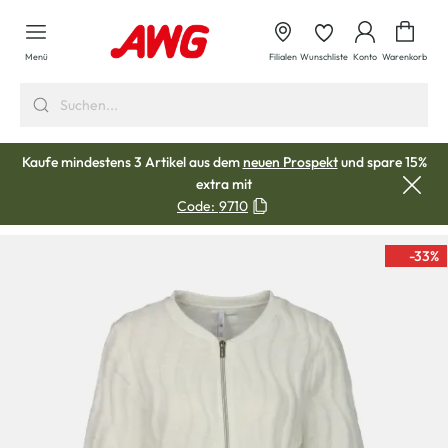
alt springen
Waren
Menü
Filialen
Wunschliste
Konto
Warenkorb
Kaufe mindestens 3 Artikel aus dem
neuen Prospekt
und spare 15%
extra mit
Code:
9710
-33
%