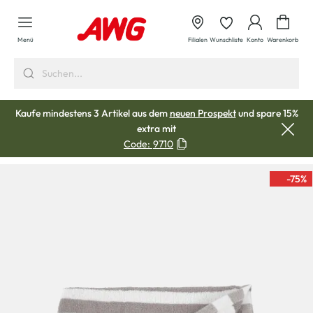
alt springen
Waren
Menü
Filialen
Wunschliste
Konto
Warenkorb
Kaufe mindestens 3 Artikel aus dem
neuen Prospekt
und spare 15%
extra mit
Code:
9710
-75
%