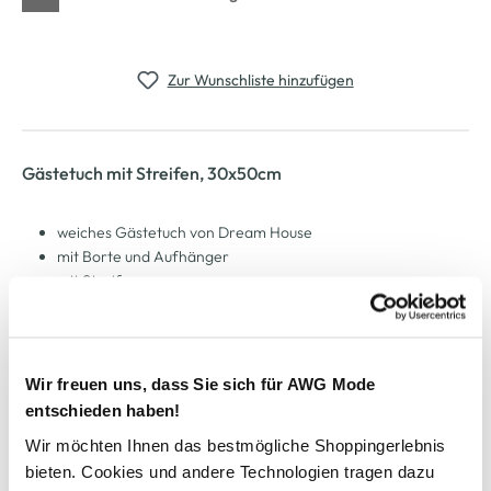
Zur Wunschliste hinzufügen
Gästetuch mit Streifen, 30x50cm
weiches Gästetuch von Dream House
mit Borte und Aufhänger
mit Streifen
flauschig, weich und saugfähig
Maße: 30x50cm
hiermit bringen Sie frischen Schwung in Ihr Bad
Wir freuen uns, dass Sie sich für AWG Mode
entschieden haben!
AWG Artikelnummer
Wir möchten Ihnen das bestmögliche Shoppingerlebnis
907074-grau
bieten. Cookies und andere Technologien tragen dazu