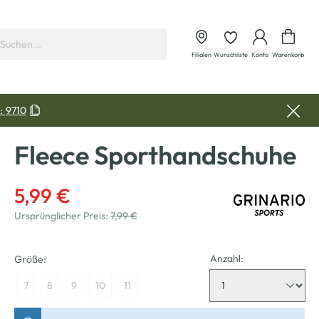
Waren
Filialen
Wunschliste
Konto
Warenkorb
:
9710
Fleece Sporthandschuhe
5,99 €
Ursprünglicher Preis:
7,99 €
Anzahl:
Größe:
7
8
9
10
11