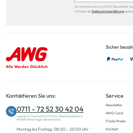
Ich möchte mich zum AWG Newsletter anmel
Ich habe die
Datenschutzerklärung
geles
Sicher bezah
Kontaktieren Sie uns:
Service
Newsletter
0711 - 72 52 30 42 04
AWG Card
regulärer Festnetztarif Ihres Telefonanbieters,
Mobilfunktarif ggf. abweichend.
Filiale finden
Montag bis Freitag: 08:00 – 20:00 Uhr
Kontakt