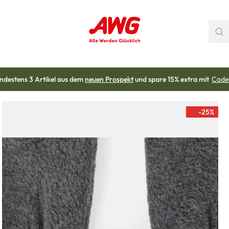
ndestens 3 Artikel aus dem
neuen Prospekt
und spare 15% extra mit
Code
-25
%