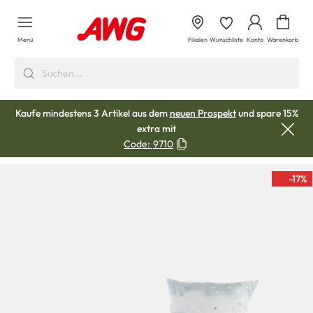
alt springen
Waren
Menü
Filialen
Wunschliste
Konto
Warenkorb
Kaufe mindestens 3 Artikel aus dem
neuen Prospekt
und spare 15%
extra mit
Code:
9710
-17
%