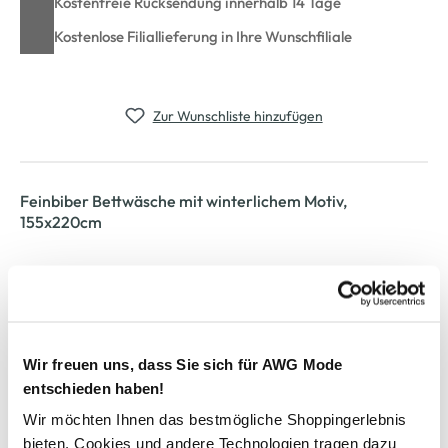
Kostenfreie Rücksendung innerhalb 14 Tage
Kostenlose Filiallieferung in Ihre Wunschfiliale
Zur Wunschliste hinzufügen
Feinbiber Bettwäsche mit winterlichem Motiv,
155x220cm
angenehm weiche Biberbettwäsche von Kaeppel
wunderschönes, winterliches Mottiv
mit Reißverschluss zu schließen
trocknergeeignet und maschinenwaschbar
Kissen: 80x80cm
Wir freuen uns, dass Sie sich für AWG Mode
Bettbezug: 155x220cm
entschieden haben!
sorgt für einen angenehme Nachtruhe
Wir möchten Ihnen das bestmögliche Shoppingerlebnis
bieten. Cookies und andere Technologien tragen dazu