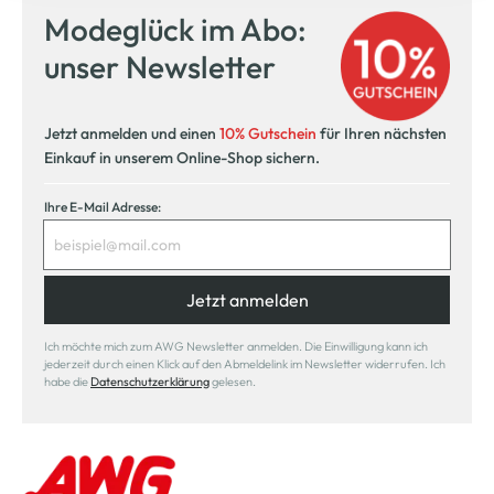
Modeglück im Abo:
Kostenlose Filiallieferung
unser Newsletter
in Ihre Wunschfiliale
Jetzt anmelden und einen
10% Gutschein
für Ihren nächsten
Einkauf in unserem Online-Shop sichern.
Ihre E-Mail Adresse:
Jetzt anmelden
Ich möchte mich zum AWG Newsletter anmelden. Die Einwilligung kann ich
jederzeit durch einen Klick auf den Abmeldelink im Newsletter widerrufen. Ich
habe die
Datenschutzerklärung
gelesen.