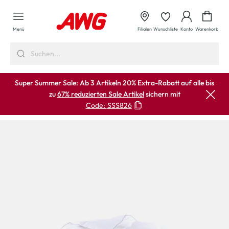
alt springen
Waren
Menü
Filialen
Wunschliste
Konto
Warenkorb
Super Summer Sale: Ab 3 Artikeln 20% Extra-Rabatt auf alle bis
zu
67% reduzierten Sale Artikel
sichern mit
Code:
SSS826