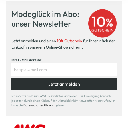
Modeglück im Abo:
unser Newsletter
Jetzt anmelden und einen
10% Gutschein
für Ihren nächsten
Einkauf in unserem Online-Shop sichern.
Ihre E-Mail Adresse:
Jetzt anmelden
Ich möchte mich zum AWG Newsletter anmelden. Die Einwilligung kann ich
jederzeit durch einen Klick auf den Abmeldelink im Newsletter widerrufen. Ich
habe die
Datenschutzerklärung
gelesen.