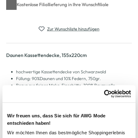
Kostenlose Filiallieferung in Ihre Wunschfiliale
Zur Wunschliste hinzufügen
Daunen Kassettendecke, 155x220cm
hochwertige Kassettendecke von Schwarzwald
Füllung: 90%Daunen und 10% Federn, 750gr.
Bezug aus feiner Mako-Einschütte, 100% Baumwolle
6x8 Kassetten
in praktischer Verpackung mit Reißverschluss
Maße: 155x220cm
sorgt sicher für entspannte Nächte
Wir freuen uns, dass Sie sich für AWG Mode
entschieden haben!
Wir möchten Ihnen das bestmögliche Shoppingerlebnis
AWG Artikelnummer