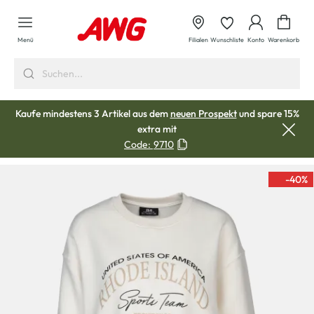
alt springen
Waren
Menü
Filialen
Wunschliste
Konto
Warenkorb
Kaufe mindestens 3 Artikel aus dem
neuen Prospekt
und spare 15%
extra mit
Code:
9710
-40
%