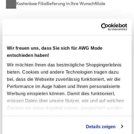
Kostenlose Filiallieferung in Ihre Wunschfiliale
Zur Wunschliste hinzufügen
Wir freuen uns, dass Sie sich für AWG Mode
Damen Sweatshirt mit Print
entschieden haben!
Wir möchten Ihnen das bestmögliche Shoppingerlebnis
bequemes Sweatshirt von IX-O
bieten. Cookies und andere Technologien tragen dazu
mit Rundhalsausschnitt
bei, dass die Webseite zuverlässig funktioniert, wir die
Schriftprint vorne
Performance im Auge haben und Ihnen personalisierte
Backprint je nach Modell
Werbung einspielen können. Damit dies funktioniert,
innen weich angeraut
müssen Daten über unsere Nutzer, wie und auf welchen
lässig, lockere Passform
Geräten sie unser Angebot nutzen, gespeichert werden.
Bündchen an den Ärmeln und am Saum
Technisch notwendige Cookies, die zwingend für die
ein tolles Sweaty für jeden Tag
Bereitstellung der Funktionen der Webseite benötigt
Details zeigen
werden, werden bei der Nutzung der Webseite auf jeden