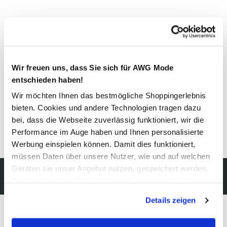
Material
Außenmaterial:
10% Elasthan
, 40% Polyamid
, 50% Polyester
Wir freuen uns, dass Sie sich für AWG Mode
Pflegehinweise
entschieden haben!
Wir möchten Ihnen das bestmögliche Shoppingerlebnis
bieten. Cookies und andere Technologien tragen dazu
bei, dass die Webseite zuverlässig funktioniert, wir die
Performance im Auge haben und Ihnen personalisierte
Details zur Produktsicherheit anzeigen
Werbung einspielen können. Damit dies funktioniert,
müssen Daten über unsere Nutzer, wie und auf welchen
Geräten sie unser Angebot nutzen, gespeichert werden.
Kostenfreie Rücksendung
Technisch notwendige Cookies, die zwingend für die
innerhalb 14 Tage
Bereitstellung der Funktionen der Webseite benötigt
Details zeigen
werden, werden bei der Nutzung der Webseite auf jeden
Fall gesetzt. Cookies von Drittanbietern für Analyse- oder