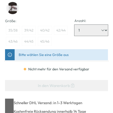
Anzahl:
Größe:
35/38
39/42
40/42
42/44
43/46
44/45
45/46
Bitte wählen Sie eine Größe aus
Nicht mehr für den Versand verfügbar
In den Warenkorb
Schneller DHL Versand: in 1–3 Werktagen
Kostenfreie Rücksendung innerhalb 14 Tage