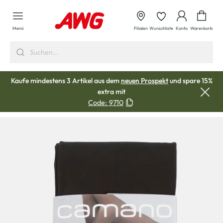
alt springen
Waren
Menü
Filialen
Wunschliste
Konto
Warenkorb
Kaufe mindestens 3 Artikel aus dem
neuen Prospekt
und spare 15%
extra mit
Code:
9710