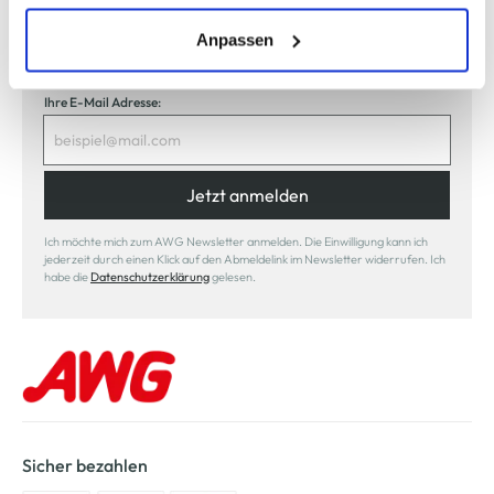
erlauben" bzw. "Alle erlauben" klicken. Mehr dazu
Jetzt anmelden und einen
10% Gutschein
für Ihren nächsten
(einschließlich der Möglichkeit, die Einwilligungserklärung
Anpassen
Einkauf in unserem Online-Shop sichern.
zu ändern oder zu widerrufen) erfahren Sie in unserem
Cookie-Hinweis
bzw. der
Datenschutzerklärung
.
Ihre E-Mail Adresse:
Jetzt anmelden
Ich möchte mich zum AWG Newsletter anmelden. Die Einwilligung kann ich
jederzeit durch einen Klick auf den Abmeldelink im Newsletter widerrufen. Ich
habe die
Datenschutzerklärung
gelesen.
Sicher bezahlen