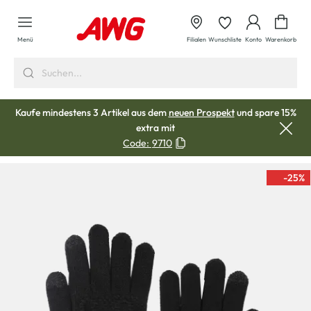
alt springen
Waren
Menü
Filialen
Wunschliste
Konto
Warenkorb
Kaufe mindestens 3 Artikel aus dem
neuen Prospekt
und spare 15%
extra mit
Code:
9710
-25
%