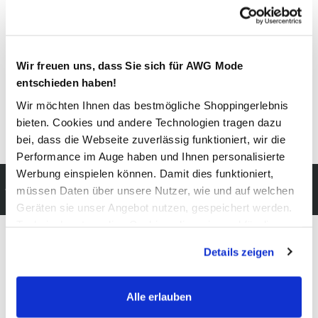
Pflegehinweise
Wir freuen uns, dass Sie sich für AWG Mode
entschieden haben!
Wir möchten Ihnen das bestmögliche Shoppingerlebnis
bieten. Cookies und andere Technologien tragen dazu
Details zur Produktsicherheit anzeigen
bei, dass die Webseite zuverlässig funktioniert, wir die
Performance im Auge haben und Ihnen personalisierte
Werbung einspielen können. Damit dies funktioniert,
Kostenfreie Rücksendung
müssen Daten über unsere Nutzer, wie und auf welchen
innerhalb 14 Tage
Geräten sie unser Angebot nutzen, gespeichert werden.
Technisch notwendige Cookies, die zwingend für die
Bereitstellung der Funktionen der Webseite benötigt
Details zeigen
werden, werden bei der Nutzung der Webseite auf jeden
Modeglück im Abo:
Fall gesetzt. Cookies von Drittanbietern für Analyse- oder
unser Newsletter
Trackingzwecke werden nur dann aktiviert, wenn Sie das
Alle erlauben
entsprechende "Häkchen" setzen und auf "Auswahl