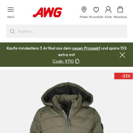
alt springen
Waren
Menü
Filialen
Wunschliste
Konto
Warenkorb
Kaufe mindestens 3 Artikel aus dem
neuen Prospekt
und spare 15%
extra mit
Code:
9710
-33
%