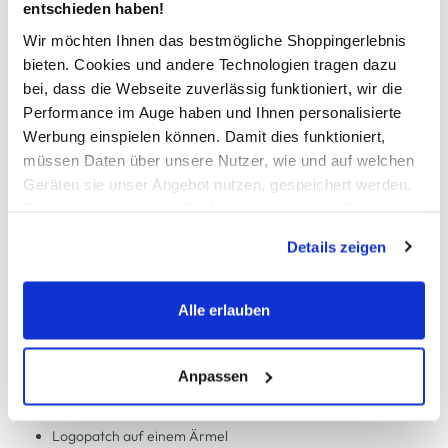
entschieden haben!
Kostenfreie Rücksendung innerhalb 14 Tage
Wir möchten Ihnen das bestmögliche Shoppingerlebnis
Kostenlose Filiallieferung in Ihre Wunschfiliale
bieten. Cookies und andere Technologien tragen dazu
bei, dass die Webseite zuverlässig funktioniert, wir die
Performance im Auge haben und Ihnen personalisierte
Werbung einspielen können. Damit dies funktioniert,
Zur Wunschliste hinzufügen
müssen Daten über unsere Nutzer, wie und auf welchen
Geräten sie unser Angebot nutzen, gespeichert werden.
Technisch notwendige Cookies, die zwingend für die
Damen Steppjacke mit Kapuze
Bereitstellung der Funktionen der Webseite benötigt
Details zeigen
werden, werden bei der Nutzung der Webseite auf jeden
Fall gesetzt. Cookies von Drittanbietern für Analyse- oder
schicke Winterjacke von Sure
Trackingzwecke werden nur dann aktiviert, wenn Sie das
mit durchgehendem Reißverschluss zu schließen
Alle erlauben
abnehmbare Kapuze mit Zippern
entsprechende "Häkchen" setzen und auf "Auswahl
zwei Reißverschlusstaschen
erlauben" bzw. "Alle erlauben" klicken. Mehr dazu
alle Reißverschlüsse sind mit Paspeln umrandet
(einschließlich der Möglichkeit, die Einwilligungserklärung
Anpassen
innenliegende Gummibündchen als Abschluss an den
zu ändern oder zu widerrufen) erfahren Sie in unserem
Ärmeln
Cookie-Hinweis
bzw. der
Datenschutzerklärung
.
Logopatch auf einem Ärmel