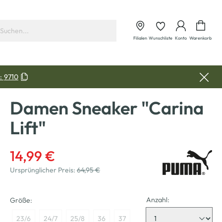
Waren
Filialen
Wunschliste
Konto
Warenkorb
:
9710
Damen Sneaker "Carina
Lift"
14,99 €
Ursprünglicher Preis:
64,95 €
Anzahl:
Größe:
23/6
24/7
25/8
36
37