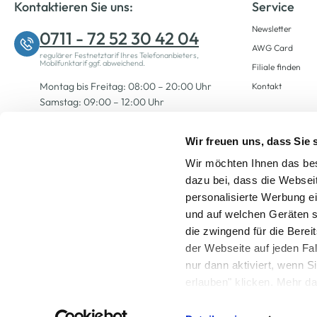
Kontaktieren Sie uns:
Service
Newsletter
0711 - 72 52 30 42 04
AWG Card
regulärer Festnetztarif Ihres Telefonanbieters,
Mobilfunktarif ggf. abweichend.
Filiale finden
Montag bis Freitag: 08:00 – 20:00 Uhr
Kontakt
Samstag: 09:00 – 12:00 Uhr
Wir freuen uns, dass Sie
Zum Kontaktformular
Wir möchten Ihnen das bes
dazu bei, dass die Websei
personalisierte Werbung e
und auf welchen Geräten s
die zwingend für die Berei
der Webseite auf jeden Fa
nur dann aktiviert, wenn 
Alle Preise inkl. ge
erlauben" klicken. Mehr da
widerrufen) erfahren Sie 