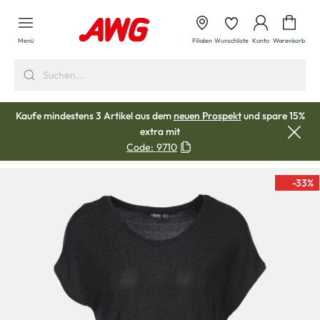
alt springen
Waren
Menü
Filialen
Wunschliste
Konto
Warenkorb
Kaufe mindestens 3 Artikel aus dem
neuen Prospekt
und spare 15%
extra mit
Code:
9710
-33
%