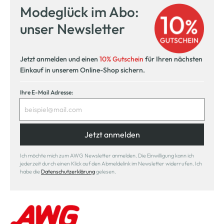
Modeglück im Abo:
unser Newsletter
Jetzt anmelden und einen
10% Gutschein
für Ihren nächsten
Einkauf in unserem Online-Shop sichern.
Ihre E-Mail Adresse:
Jetzt anmelden
Ich möchte mich zum AWG Newsletter anmelden. Die Einwilligung kann ich
jederzeit durch einen Klick auf den Abmeldelink im Newsletter widerrufen. Ich
habe die
Datenschutzerklärung
gelesen.