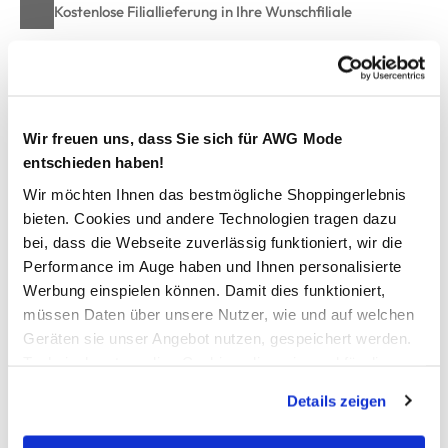
Kostenlose Filiallieferung in Ihre Wunschfiliale
Zur Wunschliste hinzufügen
Wir freuen uns, dass Sie sich für AWG Mode
entschieden haben!
Damen Shirt mit Glitzereffekt
Wir möchten Ihnen das bestmögliche Shoppingerlebnis
bieten. Cookies und andere Technologien tragen dazu
schickes Shirt von Sure
bei, dass die Webseite zuverlässig funktioniert, wir die
mit Rundhals-Ausschnitt
Performance im Auge haben und Ihnen personalisierte
überschnittene Ärmel
Werbung einspielen können. Damit dies funktioniert,
lässig, lockere Passform
müssen Daten über unsere Nutzer, wie und auf welchen
seitlich kurz geschlitzt
Geräten sie unser Angebot nutzen, gespeichert werden.
für Ihr ganz besonderes Outfit
Technisch notwendige Cookies, die zwingend für die
Bereitstellung der Funktionen der Webseite benötigt
Details zeigen
AWG Artikelnummer
werden, werden bei der Nutzung der Webseite auf jeden
Fall gesetzt. Cookies von Drittanbietern für Analyse- oder
902069-swsw