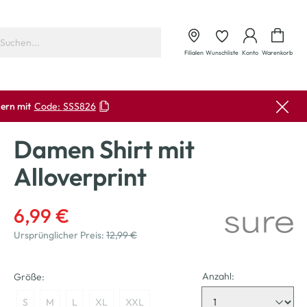
Waren
Filialen
Wunschliste
Konto
Warenkorb
ern mit
Code:
SSS826
Damen Shirt mit
Alloverprint
6,99 €
Ursprünglicher Preis:
12,99 €
Anzahl:
Größe:
S
M
L
XL
XXL