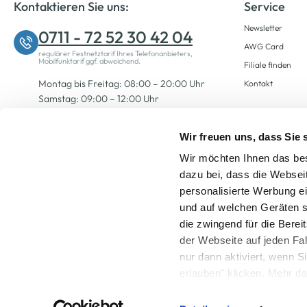
Kontaktieren Sie uns:
Service
Newsletter
0711 - 72 52 30 42 04
AWG Card
regulärer Festnetztarif Ihres Telefonanbieters,
Mobilfunktarif ggf. abweichend.
Filiale finden
Montag bis Freitag: 08:00 – 20:00 Uhr
Kontakt
Samstag: 09:00 – 12:00 Uhr
Wir freuen uns, dass Sie
Zum Kontaktformular
Wir möchten Ihnen das bes
dazu bei, dass die Websei
personalisierte Werbung e
und auf welchen Geräten s
die zwingend für die Berei
der Webseite auf jeden Fa
nur dann aktiviert, wenn 
Alle Preise inkl. ge
erlauben" klicken. Mehr da
widerrufen) erfahren Sie 