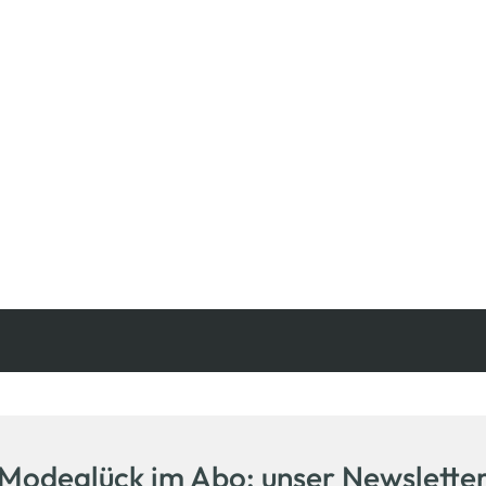
Kostenfreie Rücksendung
innerhalb 14 Tage
Modeglück im Abo: unser Newslette