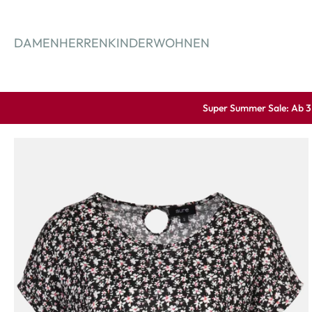
springen
Zur Hauptnavigation springen
DAMEN
HERREN
KINDER
WOHNEN
Super Summer Sale: Ab 3 A