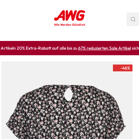
rtikeln 20% Extra-Rabatt auf alle bis zu
67% reduzierten Sale Artikel
sich
-46
%