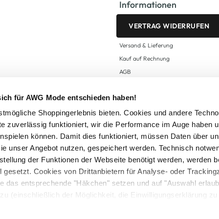
Informationen
VERTRAG WIDERRUFEN
Versand & Lieferung
Kauf auf Rechnung
AGB
Impressum
 sich für AWG Mode entschieden haben!
Zahlungsarten
Datenschutz
tmögliche Shoppingerlebnis bieten. Cookies und andere Techno
te zuverlässig funktioniert, wir die Performance im Auge haben 
AWG CARD Teilnahmebedingungen
inspielen können. Damit dies funktioniert, müssen Daten über un
ie unser Angebot nutzen, gespeichert werden. Technisch notwe
tstellung der Funktionen der Webseite benötigt werden, werden b
ll gesetzt. Cookies von Drittanbietern für Analyse- oder Tracki
Sie das entsprechende "Häkchen" setzen und auf "Auswahl erlaub
setzl. Mehrwertsteuer zzgl.
Versandkosten
und ggf. Nachnahmegebühren, wenn nicht
zu (einschließlich der Möglichkeit, die Einwilligungserklärung z
Logout
in unserem
Cookie-Hinweis
bzw. der
Datenschutzerklärung
.