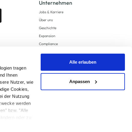
Unternehmen
Jobs & Karriere
Über uns
Geschichte
Expansion
Compliance
Lieferkettensorgfaltspflichten
Supply Chain Due Diligence
Alle erlauben
logien tragen
Barrierefreiheit
und Ihnen
Anpassen
sere Nutzer, wie
ndige Cookies,
ei der Nutzung
ngzwecke werden
en" bzw. "Alle
 anders angegeben.
u ändern oder zu