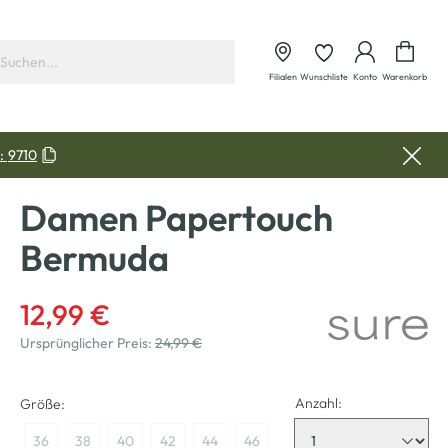
Waren
Filialen
Wunschliste
Konto
Warenkorb
:
9710
Damen Papertouch
Bermuda
12,99 €
Ursprünglicher Preis:
24,99 €
Anzahl:
Größe:
36
38
40
42
44
46