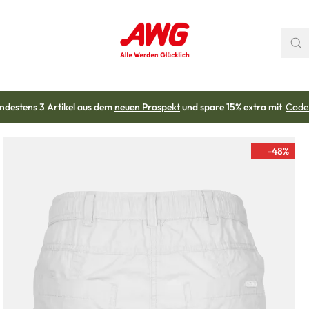
ndestens 3 Artikel aus dem
neuen Prospekt
und spare 15% extra mit
Code
-48
%