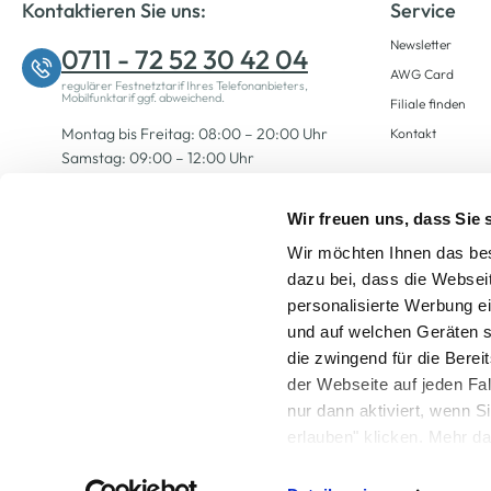
Kontaktieren Sie uns:
Service
Newsletter
0711 - 72 52 30 42 04
AWG Card
regulärer Festnetztarif Ihres Telefonanbieters,
Mobilfunktarif ggf. abweichend.
Filiale finden
Montag bis Freitag: 08:00 – 20:00 Uhr
Kontakt
Samstag: 09:00 – 12:00 Uhr
Wir freuen uns, dass Sie
Zum Kontaktformular
Wir möchten Ihnen das bes
dazu bei, dass die Websei
personalisierte Werbung e
und auf welchen Geräten s
die zwingend für die Berei
der Webseite auf jeden Fa
nur dann aktiviert, wenn 
Alle Preise inkl. ge
erlauben" klicken. Mehr da
widerrufen) erfahren Sie 