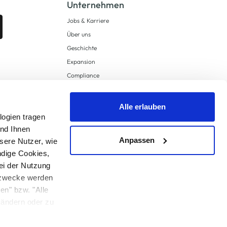
Unternehmen
Jobs & Karriere
Über uns
Geschichte
Expansion
Compliance
Lieferkettensorgfaltspflichten
Supply Chain Due Diligence
Alle erlauben
logien tragen
Barrierefreiheit
und Ihnen
Anpassen
sere Nutzer, wie
ndige Cookies,
ei der Nutzung
ngzwecke werden
en" bzw. "Alle
 anders angegeben.
u ändern oder zu