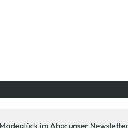
Kostenfreie Rücksendung
innerhalb 14 Tage
Modeglück im Abo: unser Newslette