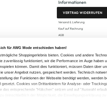
Informationen
VERTRAG WIDERRUFEN
Versand & Lieferung
Kauf auf Rechnung
AGB
Impressum
 sich für AWG Mode entschieden haben!
Zahlungsarten
Datenschutz
tmögliche Shoppingerlebnis bieten. Cookies und andere Techno
te zuverlässig funktioniert, wir die Performance im Auge haben 
AWG CARD Teilnahmebedingungen
inspielen können. Damit dies funktioniert, müssen Daten über un
ie unser Angebot nutzen, gespeichert werden. Technisch notwe
tstellung der Funktionen der Webseite benötigt werden, werden b
ll gesetzt. Cookies von Drittanbietern für Analyse- oder Tracki
Sie das entsprechende "Häkchen" setzen und auf "Auswahl erlaub
setzl. Mehrwertsteuer zzgl.
Versandkosten
und ggf. Nachnahmegebühren, wenn nicht
zu (einschließlich der Möglichkeit, die Einwilligungserklärung z
Logout
in unserem
Cookie-Hinweis
bzw. der
Datenschutzerklärung
.