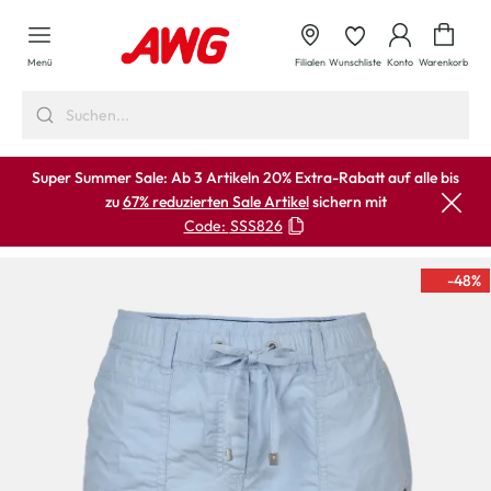
alt springen
Waren
Menü
Filialen
Wunschliste
Konto
Warenkorb
Super Summer Sale: Ab 3 Artikeln 20% Extra-Rabatt auf alle bis
zu
67% reduzierten Sale Artikel
sichern mit
Code:
SSS826
-48
%