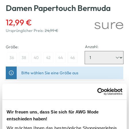
Damen Papertouch Bermuda
12,99 €
Ursprünglicher Preis:
24,99 €
Anzahl:
Größe:
36
38
40
42
44
46
Bitte wählen Sie eine Größe aus
Nicht mehr für den Versand verfügbar
In den Warenkorb
Wir freuen uns, dass Sie sich für AWG Mode
entschieden haben!
Schneller DHL Versand: in 1–3 Werktagen
Wir möchten Ihnen das bestmögliche Shoppingerlebnis