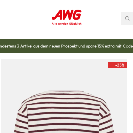
ndestens 3 Artikel aus dem
neuen Prospekt
und spare 15% extra mit
Code
-25
%