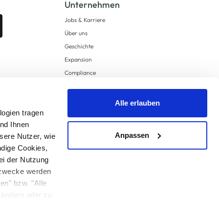
Unternehmen
Jobs & Karriere
Über uns
Geschichte
Expansion
Compliance
Lieferkettensorgfaltspflichten
Supply Chain Due Diligence
Alle erlauben
logien tragen
Barrierefreiheit
und Ihnen
Anpassen
sere Nutzer, wie
ndige Cookies,
ei der Nutzung
ngzwecke werden
en" bzw. "Alle
 anders angegeben.
u ändern oder zu