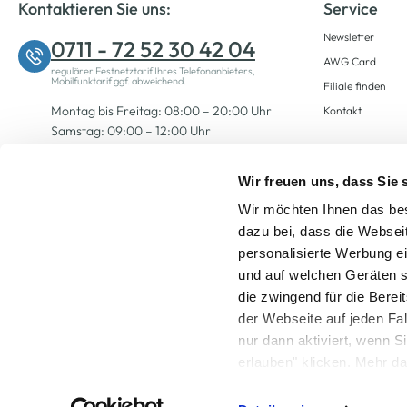
Kontaktieren Sie uns:
Service
Newsletter
0711 - 72 52 30 42 04
AWG Card
regulärer Festnetztarif Ihres Telefonanbieters,
Mobilfunktarif ggf. abweichend.
Filiale finden
Montag bis Freitag: 08:00 – 20:00 Uhr
Kontakt
Samstag: 09:00 – 12:00 Uhr
Wir freuen uns, dass Sie
Zum Kontaktformular
Wir möchten Ihnen das bes
dazu bei, dass die Websei
personalisierte Werbung e
und auf welchen Geräten s
die zwingend für die Berei
der Webseite auf jeden Fa
nur dann aktiviert, wenn 
Alle Preise inkl. ge
erlauben" klicken. Mehr da
widerrufen) erfahren Sie 