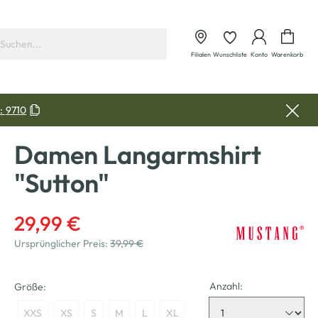
Waren
Filialen
Wunschliste
Konto
Warenkorb
:
9710
Damen Langarmshirt
"Sutton"
29,99 €
Ursprünglicher Preis:
39,99 €
Anzahl:
Größe:
XXS
XS
S
M
L
XL