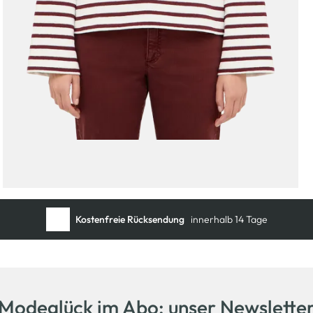
Kostenfreie Rücksendung
innerhalb 14 Tage
Modeglück im Abo: unser Newslette