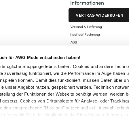
Informationen
VERTRAG WIDERRUFEN
Versand & Lieferung
Kauf auf Rechnung
AGB
Impressum
 sich für AWG Mode entschieden haben!
Zahlungsarten
Datenschutz
tmögliche Shoppingerlebnis bieten. Cookies und andere Techno
te zuverlässig funktioniert, wir die Performance im Auge haben 
AWG CARD Teilnahmebedingungen
inspielen können. Damit dies funktioniert, müssen Daten über un
ie unser Angebot nutzen, gespeichert werden. Technisch notwe
tstellung der Funktionen der Webseite benötigt werden, werden b
ll gesetzt. Cookies von Drittanbietern für Analyse- oder Tracki
Sie das entsprechende "Häkchen" setzen und auf "Auswahl erlaub
setzl. Mehrwertsteuer zzgl.
Versandkosten
und ggf. Nachnahmegebühren, wenn nicht
zu (einschließlich der Möglichkeit, die Einwilligungserklärung z
Logout
in unserem
Cookie-Hinweis
bzw. der
Datenschutzerklärung
.