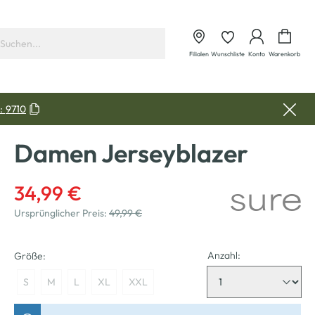
Waren
Filialen
Wunschliste
Konto
Warenkorb
:
9710
Damen Jerseyblazer
34,99 €
Ursprünglicher Preis:
49,99 €
Anzahl:
Größe:
S
M
L
XL
XXL