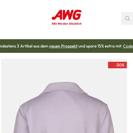
ndestens 3 Artikel aus dem
neuen Prospekt
und spare 15% extra mit
Code
-30
%