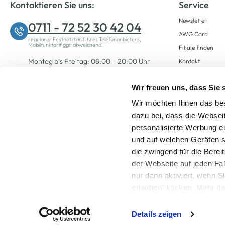
Kontaktieren Sie uns:
Service
Newsletter
0711 - 72 52 30 42 04
AWG Card
regulärer Festnetztarif Ihres Telefonanbieters,
Mobilfunktarif ggf. abweichend.
Filiale finden
Montag bis Freitag: 08:00 – 20:00 Uhr
Kontakt
Samstag: 09:00 – 12:00 Uhr
Wir freuen uns, dass Sie
Wir möchten Ihnen das bes
Zum Kontaktformular
dazu bei, dass die Websei
personalisierte Werbung e
und auf welchen Geräten s
die zwingend für die Berei
der Webseite auf jeden Fa
nur dann aktiviert, wenn 
Alle Preise inkl. ge
erlauben" klicken. Mehr da
widerrufen) erfahren Sie 
Details zeigen