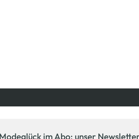
Kostenfreie Rücksendung
innerhalb 14 Tage
Modeglück im Abo: unser Newslette