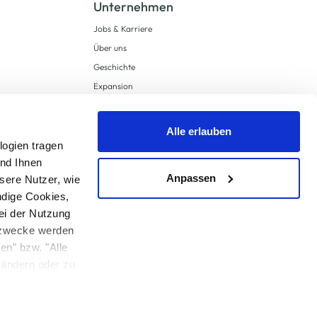
Unternehmen
Jobs & Karriere
Über uns
Geschichte
Expansion
Compliance
Lieferkettensorgfaltspflichten
Alle erlauben
Supply Chain Due Diligence
logien tragen
und Ihnen
Barrierefreiheit
Anpassen
sere Nutzer, wie
ndige Cookies,
ei der Nutzung
ngzwecke werden
en" bzw. "Alle
 anders angegeben.
u ändern oder zu