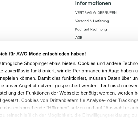
Informationen
VERTRAG WIDERRUFEN
Versand & Lieferung
Kauf auf Rechnung
AGB
Impressum
 sich für AWG Mode entschieden haben!
Zahlungsarten
Datenschutz
tmögliche Shoppingerlebnis bieten. Cookies und andere Techno
te zuverlässig funktioniert, wir die Performance im Auge haben 
AWG CARD Teilnahmebedingungen
inspielen können. Damit dies funktioniert, müssen Daten über un
ie unser Angebot nutzen, gespeichert werden. Technisch notwe
tstellung der Funktionen der Webseite benötigt werden, werden b
ll gesetzt. Cookies von Drittanbietern für Analyse- oder Tracki
Sie das entsprechende "Häkchen" setzen und auf "Auswahl erlaub
setzl. Mehrwertsteuer zzgl.
Versandkosten
und ggf. Nachnahmegebühren, wenn nicht
zu (einschließlich der Möglichkeit, die Einwilligungserklärung z
Logout
in unserem
Cookie-Hinweis
bzw. der
Datenschutzerklärung
.
© 2025 AWG Allgemeine Warenvertriebs GmbH