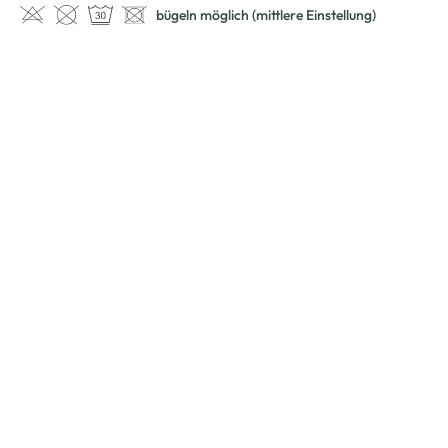
bügeln möglich (mittlere Einstellung)
Schneller DHL Versand:
in 1–3 Werktagen
Modeglück im Abo:
unser Newsletter
Jetzt anmelden und einen
10% Gutschein
für Ihren nächsten
Einkauf in unserem Online-Shop sichern.
Ihre E-Mail Adresse: