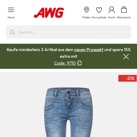
alt springen
Waren
Menü
Filialen
Wunschliste
Konto
Warenkorb
Kaufe mindestens 3 Artikel aus dem
neuen Prospekt
und spare 15%
extra mit
Code:
9710
-21
%