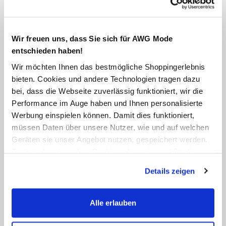
Wir freuen uns, dass Sie sich für AWG Mode
entschieden haben!
Wir möchten Ihnen das bestmögliche Shoppingerlebnis
bieten. Cookies und andere Technologien tragen dazu
bei, dass die Webseite zuverlässig funktioniert, wir die
Performance im Auge haben und Ihnen personalisierte
Werbung einspielen können. Damit dies funktioniert,
müssen Daten über unsere Nutzer, wie und auf welchen
Geräten sie unser Angebot nutzen, gespeichert werden.
Technisch notwendige Cookies, die zwingend für die
Bereitstellung der Funktionen der Webseite benötigt
Details zeigen
werden, werden bei der Nutzung der Webseite auf jeden
Fall gesetzt. Cookies von Drittanbietern für Analyse- oder
Trackingzwecke werden nur dann aktiviert, wenn Sie das
Alle erlauben
entsprechende "Häkchen" setzen und auf "Auswahl
erlauben" bzw. "Alle erlauben" klicken. Mehr dazu