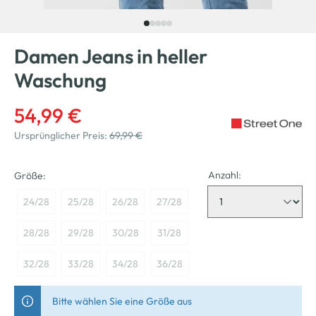
Damen Jeans in heller
Waschung
54,99 €
Ursprünglicher Preis:
69,99 €
Anzahl:
Größe:
24/28
25/28
26/28
27/28
28/28
29/28
30/28
31/28
32/28
33/28
34/28
36/28
Bitte wählen Sie eine Größe aus