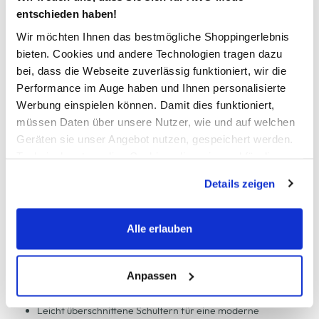
entschieden haben!
Schneller DHL Versand: in 1–3 Werktagen
Wir möchten Ihnen das bestmögliche Shoppingerlebnis
Kostenfreie Rücksendung innerhalb 14 Tage
bieten. Cookies und andere Technologien tragen dazu
bei, dass die Webseite zuverlässig funktioniert, wir die
Kostenlose Filiallieferung in Ihre Wunschfiliale
Performance im Auge haben und Ihnen personalisierte
Werbung einspielen können. Damit dies funktioniert,
müssen Daten über unsere Nutzer, wie und auf welchen
Zur Wunschliste hinzufügen
Geräten sie unser Angebot nutzen, gespeichert werden.
Technisch notwendige Cookies, die zwingend für die
Bereitstellung der Funktionen der Webseite benötigt
Details zeigen
werden, werden bei der Nutzung der Webseite auf jeden
Damen Hemdbluse
Fall gesetzt. Cookies von Drittanbietern für Analyse- oder
Trackingzwecke werden nur dann aktiviert, wenn Sie das
Alle erlauben
Locker geschnittene Damen Hemdbluse von Mustang
entsprechende "Häkchen" setzen und auf "Auswahl
Durchgehende Knopfleiste mit klassischen
erlauben" bzw. "Alle erlauben" klicken. Mehr dazu
Manschettenärmeln
(einschließlich der Möglichkeit, die Einwilligungserklärung
Anpassen
Dezente Logo-Stickerei auf der Vorderseite als stilvoller
zu ändern oder zu widerrufen) erfahren Sie in unserem
Akzent
Cookie-Hinweis
bzw. der
Datenschutzerklärung
.
Leicht überschnittene Schultern für eine moderne