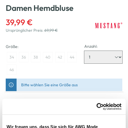
Damen Hemdbluse
39,99 €
Ursprünglicher Preis:
69,99 €
Anzahl:
Größe:
34
36
38
40
42
44
46
Bitte wählen Sie eine Größe aus
Nicht mehr für den Versand verfügbar
In den Warenkorb
Wir freuen uns, dass Sie sich für AWG Mode