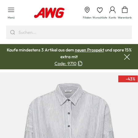
alt springen
Waren
Menü
Filialen
Wunschliste
Konto
Warenkorb
Kaufe mindestens 3 Artikel aus dem
neuen Prospekt
und spare 15%
extra mit
Code:
9710
-43
%