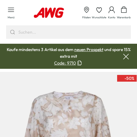
alt springen
Waren
Menü
Filialen
Wunschliste
Konto
Warenkorb
Kaufe mindestens 3 Artikel aus dem
neuen Prospekt
und spare 15%
extra mit
Code:
9710
-50
%