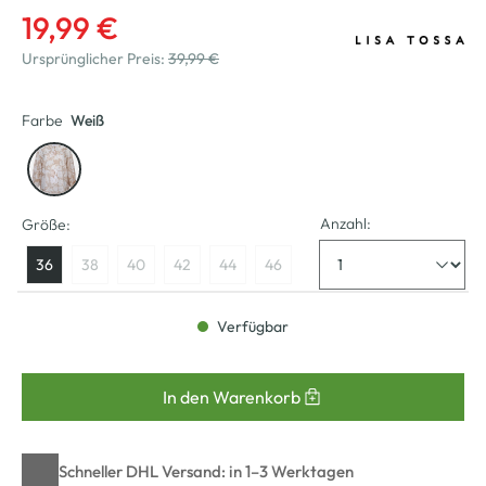
19,99 €
Ursprünglicher Preis:
39,99 €
Farbe
Weiß
Anzahl:
Größe:
36
38
40
42
44
46
Verfügbar
In den Warenkorb
Schneller DHL Versand: in 1–3 Werktagen