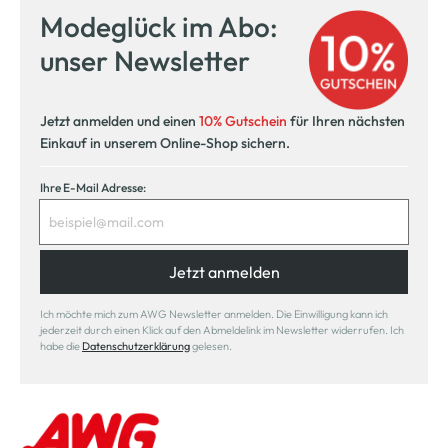
Modeglück im Abo:
unser Newsletter
Jetzt anmelden und einen
10% Gutschein
für Ihren nächsten
Einkauf in unserem Online-Shop sichern.
Ihre E-Mail Adresse:
Jetzt anmelden
Ich möchte mich zum AWG Newsletter anmelden. Die Einwilligung kann ich
jederzeit durch einen Klick auf den Abmeldelink im Newsletter widerrufen. Ich
habe die
Datenschutzerklärung
gelesen.