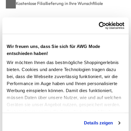
Kostenlose Filiallieferung in Ihre Wunschfiliale
Zur Wunschliste hinzufügen
Wir freuen uns, dass Sie sich für AWG Mode
Damen Bikini Set
entschieden haben!
Wir möchten Ihnen das bestmögliche Shoppingerlebnis
hübscher Triangel-Bikini von Grinario Sports
bieten. Cookies und andere Technologien tragen dazu
Oberteil mit gefütterten und vorgeformten Cups
bei, dass die Webseite zuverlässig funktioniert, wir die
regulierbar mit herausnehmbaren Cups.
Performance im Auge haben und Ihnen personalisierte
im Nacken und am Rücken zu binden
Werbung einspielen können. Damit dies funktioniert,
unifarben oder mit Alloverprint
müssen Daten über unsere Nutzer, wie und auf welchen
Bikinihose kann seitlich gebunden werden
Geräten sie unser Angebot nutzen, gespeichert werden.
unifarben oder mit Alloverprint
Technisch notwendige Cookies, die zwingend für die
nun kann die Badesaison beginnen
Bereitstellung der Funktionen der Webseite benötigt
Details zeigen
werden, werden bei der Nutzung der Webseite auf jeden