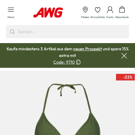
alt springen
Waren
Menü
Filialen
Wunschliste
Konto
Warenkorb
Kaufe mindestens 3 Artikel aus dem
neuen Prospekt
und spare 15%
extra mit
Code:
9710
-33
%