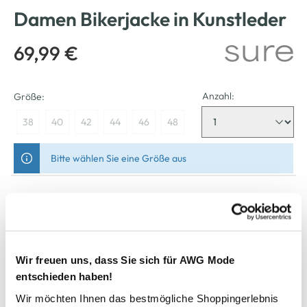
Damen Bikerjacke in Kunstleder
69,99 €
Anzahl:
Größe:
38
40
42
44
46
48
Bitte wählen Sie eine Größe aus
Nicht mehr für den Versand verfügbar
In den Warenkorb
Wir freuen uns, dass Sie sich für AWG Mode
entschieden haben!
Schneller DHL Versand: in 1–3 Werktagen
Wir möchten Ihnen das bestmögliche Shoppingerlebnis