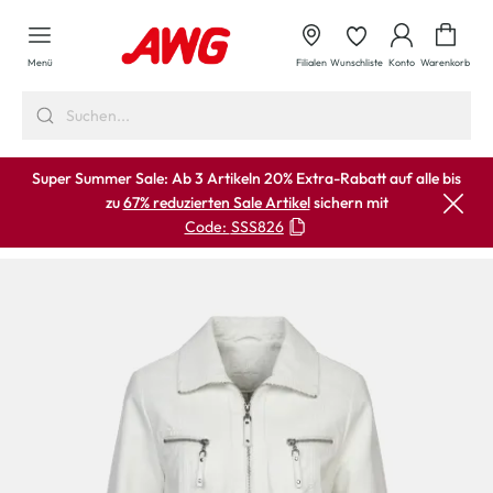
alt springen
Waren
Menü
Filialen
Wunschliste
Konto
Warenkorb
Super Summer Sale: Ab 3 Artikeln 20% Extra-Rabatt auf alle bis
zu
67% reduzierten Sale Artikel
sichern mit
Code:
SSS826