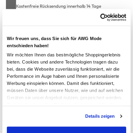
Kostenfreie Rücksendung innerhalb 14 Tage
Kostenlose Filiallieferung in Ihre Wunschfiliale
Wir freuen uns, dass Sie sich für AWG Mode
Zur Wunschliste hinzufügen
entschieden haben!
Wir möchten Ihnen das bestmögliche Shoppingerlebnis
bieten. Cookies und andere Technologien tragen dazu
Damen Alloverprint Bermuda
bei, dass die Webseite zuverlässig funktioniert, wir die
Performance im Auge haben und Ihnen personalisierte
legere Bermuda von Lisa Tossa
Werbung einspielen können. Damit dies funktioniert,
elastischer Gummibund mit Kordelzug außen
müssen Daten über unsere Nutzer, wie und auf welchen
zwei Eingrifftaschen seitlich
Geräten sie unser Angebot nutzen, gespeichert werden.
im Alloverprint gehalten
Technisch notwendige Cookies, die zwingend für die
sommerliche Qualität
Bereitstellung der Funktionen der Webseite benötigt
perfekt für unkomplizierte Sommerlooks
Details zeigen
werden, werden bei der Nutzung der Webseite auf jeden
Fall gesetzt. Cookies von Drittanbietern für Analyse- oder