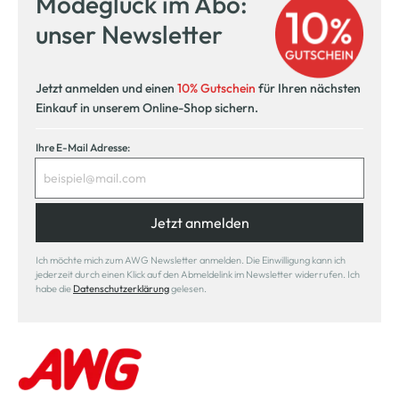
Modeglück im Abo:
unser Newsletter
Jetzt anmelden und einen
10% Gutschein
für Ihren nächsten
Einkauf in unserem Online-Shop sichern.
Ihre E-Mail Adresse:
Jetzt anmelden
Ich möchte mich zum AWG Newsletter anmelden. Die Einwilligung kann ich
jederzeit durch einen Klick auf den Abmeldelink im Newsletter widerrufen. Ich
habe die
Datenschutzerklärung
gelesen.