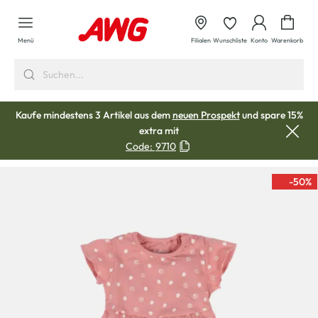
alt springen
Waren
Menü
Filialen
Wunschliste
Konto
Warenkorb
Kaufe mindestens 3 Artikel aus dem
neuen Prospekt
und spare 15%
extra mit
Code:
9710
-50
%