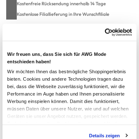
Kostenfreie Rücksendung innerhalb 14 Tage
Kostenlose Filiallieferung in Ihre Wunschfiliale
Zur Wunschliste hinzufügen
Wir freuen uns, dass Sie sich für AWG Mode
entschieden haben!
Baby Mädchenkleid mit Alloverprint
Wir möchten Ihnen das bestmögliche Shoppingerlebnis
bieten. Cookies und andere Technologien tragen dazu
hübsches Kleid von Bubble Gum
bei, dass die Webseite zuverlässig funktioniert, wir die
mit Rundhals-Ausschnitt und seitlichen Druckknöpfen
Performance im Auge haben und Ihnen personalisierte
angesetzte Schmetterlingsärmelchen
Werbung einspielen können. Damit dies funktioniert,
angesetztes Rockteil
müssen Daten über unsere Nutzer, wie und auf welchen
mädchenhafter Alloverprint
Geräten sie unser Angebot nutzen, gespeichert werden.
super angenehmes Material
offene Kanten an den Ärmeln und am Saum
Technisch notwendige Cookies, die zwingend für die
dieses Kleid macht alles mit
Bereitstellung der Funktionen der Webseite benötigt
Details zeigen
werden, werden bei der Nutzung der Webseite auf jeden