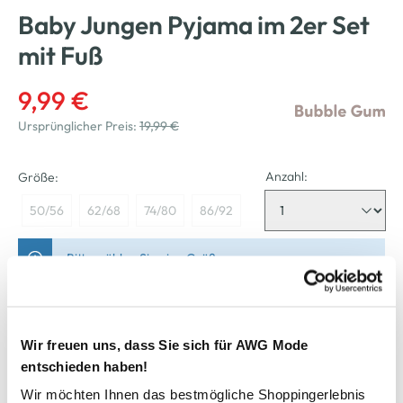
Baby Jungen Pyjama im 2er Set
mit Fuß
9,99 €
Ursprünglicher Preis:
19,99 €
Anzahl:
Größe:
50/56
62/68
74/80
86/92
Bitte wählen Sie eine Größe aus
Nicht mehr für den Versand verfügbar
Wir freuen uns, dass Sie sich für AWG Mode
entschieden haben!
In den Warenkorb
Wir möchten Ihnen das bestmögliche Shoppingerlebnis