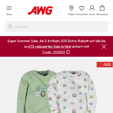
alt springen
Waren
Menü
Filialen
Wunschliste
Konto
Warenkorb
Super Summer Sale: Ab 3 Artikeln 20% Extra-Rabatt auf alle bis
zu
67% reduzierten Sale Artikel
sichern mit
Code:
SSS826
-50
%