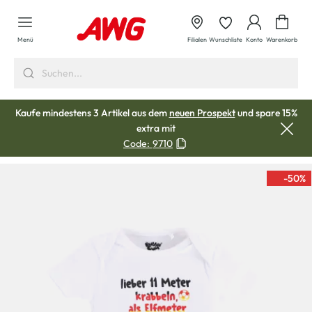
alt springen
Waren
Menü
Filialen
Wunschliste
Konto
Warenkorb
Kaufe mindestens 3 Artikel aus dem
neuen Prospekt
und spare 15%
extra mit
Code:
9710
-50
%