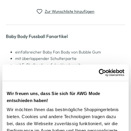
Zur Wunschliste hinzufügen
Baby Body Fussball Fanartikel
einfallsreicher Baby Fan Body von Bubble Gum
mit überlappender Schulterpartie
mit Fußballmotiv auf der Vorderseite
drei Druckknöpfe im Schritt
angenehmes Material
bequem und pflegeleicht
super Geschenkidee für Deutschland-Fans
Wir freuen uns, dass Sie sich für AWG Mode
Bereit für die EM? Ein must-have Fan-Artikel für Ihr
entschieden haben!
Sommermärchen!
Wir möchten Ihnen das bestmögliche Shoppingerlebnis
bieten. Cookies und andere Technologien tragen dazu
AWG Artikelnummer
bei, dass die Webseite zuverlässig funktioniert, wir die
Performance im Auge haben und Ihnen personalisierte