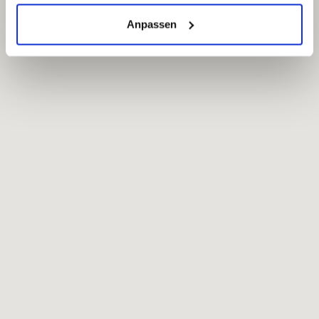
erlauben" bzw. "Alle erlauben" klicken. Mehr dazu
(einschließlich der Möglichkeit, die Einwilligungserklärung
Anpassen
zu ändern oder zu widerrufen) erfahren Sie in unserem
Cookie-Hinweis
bzw. der
Datenschutzerklärung
.