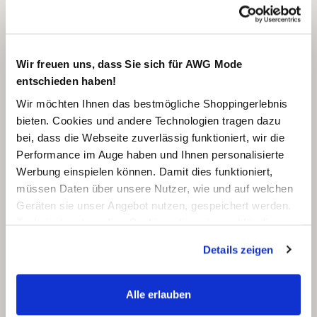
Wir freuen uns, dass Sie sich für AWG Mode
entschieden haben!
Wir möchten Ihnen das bestmögliche Shoppingerlebnis
bieten. Cookies und andere Technologien tragen dazu
bei, dass die Webseite zuverlässig funktioniert, wir die
Performance im Auge haben und Ihnen personalisierte
Werbung einspielen können. Damit dies funktioniert,
müssen Daten über unsere Nutzer, wie und auf welchen
Geräten sie unser Angebot nutzen, gespeichert werden.
Technisch notwendige Cookies, die zwingend für die
Bereitstellung der Funktionen der Webseite benötigt
Details zeigen
werden, werden bei der Nutzung der Webseite auf jeden
Fall gesetzt. Cookies von Drittanbietern für Analyse- oder
Trackingzwecke werden nur dann aktiviert, wenn Sie das
Alle erlauben
entsprechende "Häkchen" setzen und auf "Auswahl