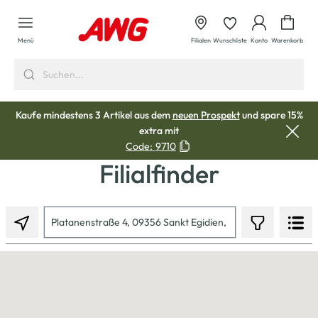
alt springen
Waren
Menü
Filialen
Wunschliste
Konto
Warenkorb
Kaufe mindestens 3 Artikel aus dem
neuen Prospekt
und spare 15%
extra mit
Code:
9710
Filialfinder